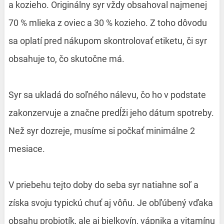
a kozieho. Originálny syr vždy obsahoval najmenej
70 % mlieka z oviec a 30 % kozieho. Z toho dôvodu
sa oplatí pred nákupom skontrolovať etiketu, či syr
obsahuje to, čo skutočne má.
Syr sa ukladá do soľného nálevu, čo ho v podstate
zakonzervuje a značne predĺži jeho dátum spotreby.
Než syr dozreje, musíme si počkať minimálne 2
mesiace.
V priebehu tejto doby do seba syr natiahne soľ a
získa svoju typickú chuť aj vôňu. Je obľúbený vďaka
obsahu probiotík, ale aj bielkovín, vápnika a vitamínu