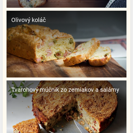
Olivový koláč
Tvarohový múčnik zo zemiakov a salámy