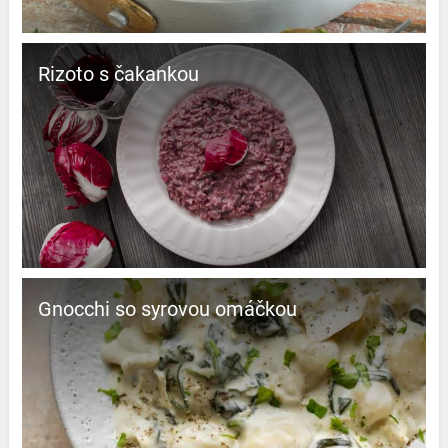
Rizoto s čakankou
Gnocchi so syrovou omáčkou