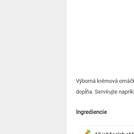
Výborná krémová omáčka 
dopĺňa. Servírujte naprí
Ingrediencie