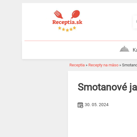
Skip
to
content
K
Receptia
»
Recepty na mäso
»
Smotano
Smotanové j
30. 05. 2024