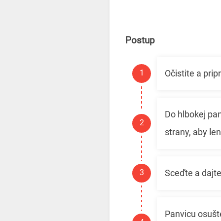
Postup
Očistite a prip
Do hlbokej pan
strany, aby len
Sceďte a dajt
Panvicu osušte