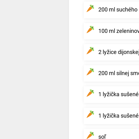
200 ml suchého 
100 ml zelenino
2 lyžice dijonske
200 ml silnej sm
1 lyžička sušen
1 lyžička sušen
soľ