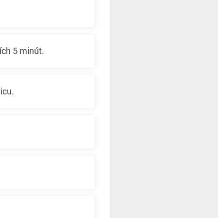
ích 5 minút.
icu.