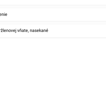
enie
tržlenovej vňate, nasekané