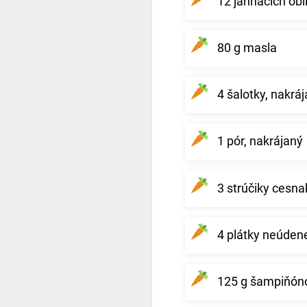
12 jahňacích obl
80 g masla
4 šalotky, nakrá
1 pór, nakrájaný
3 strúčiky cesna
4 plátky neúdene
125 g šampiňóno