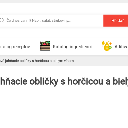
Hľadať
atalóg receptov
Katalóg ingrediencí
Aditív
vé jahňacie obličky s horčicou a bielym vínom
ahňacie obličky s horčicou a bi