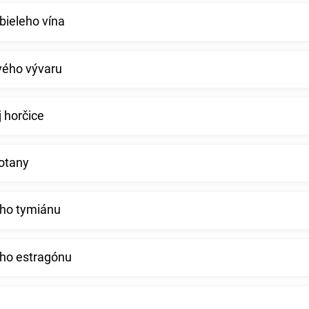
bieleho vína
vého vývaru
j horčice
otany
ého tymiánu
ého estragónu