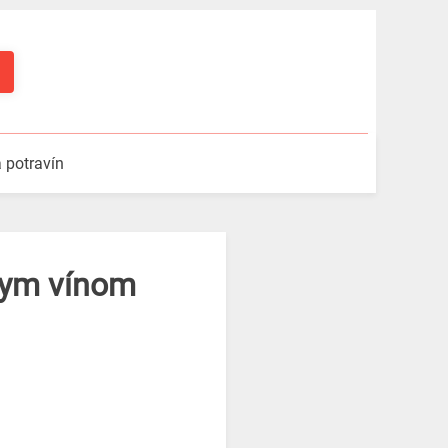
a potravín
elym vínom