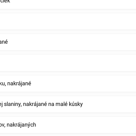
ičiek
jané
ku, nakrájané
j slaniny, nakrájané na malé kúsky
v, nakrájaných