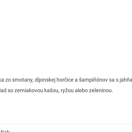
zo smotany, dijonskej horčice a šampiňónov sa s jahňa
klad so zemiakovou kašou, ryžou alebo zeleninou.