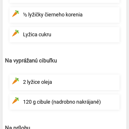
½ lyžičky čierneho korenia
Lyžica cukru
Na vyprážanú cibuľku
2 lyžice oleja
120 g cibule (nadrobno nakrájané)
Na prílohu