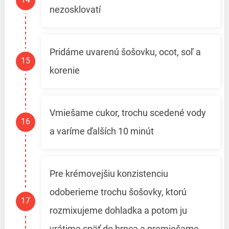
nezosklovatí
Pridáme uvarenú šošovku, ocot, soľ a
korenie
Vmiešame cukor, trochu scedené vody
a varíme ďalších 10 minút
Pre krémovejšiu konzistenciu
odoberieme trochu šošovky, ktorú
rozmixujeme dohladka a potom ju
vrátime späť do hrnca a premiešame