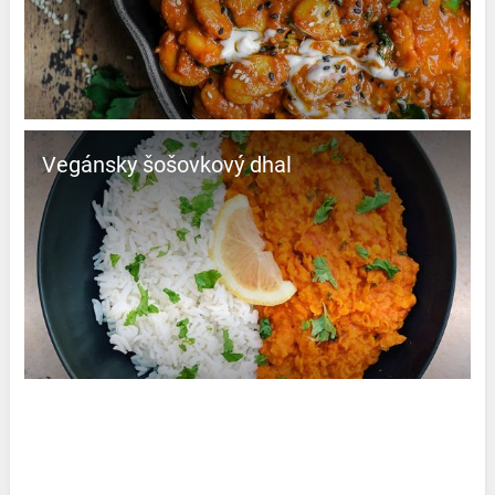
Vegánsky šošovkový dhal