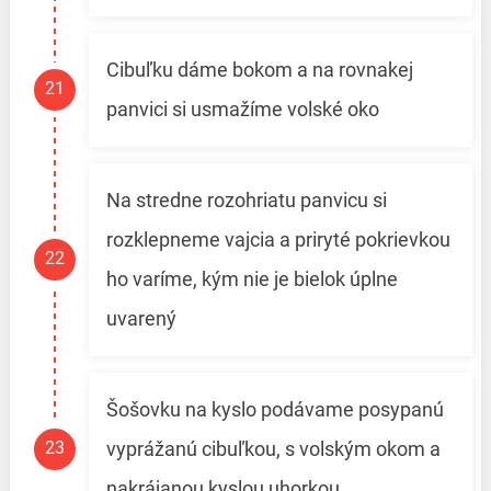
Cibuľku dáme bokom a na rovnakej
panvici si usmažíme volské oko
Na stredne rozohriatu panvicu si
rozklepneme vajcia a priryté pokrievkou
ho varíme, kým nie je bielok úplne
uvarený
Šošovku na kyslo podávame posypanú
vyprážanú cibuľkou, s volským okom a
nakrájanou kyslou uhorkou