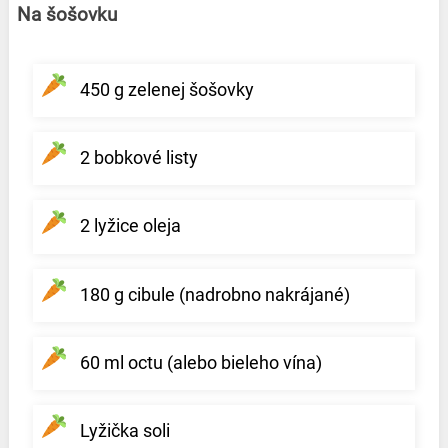
Na šošovku
450 g zelenej šošovky
2 bobkové listy
2 lyžice oleja
180 g cibule (nadrobno nakrájané)
60 ml octu (alebo bieleho vína)
Lyžička soli