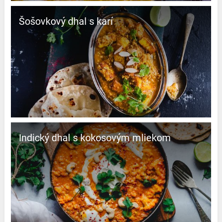
Šošovkový dhal s karí
Indický dhal s kokosovým mliekom