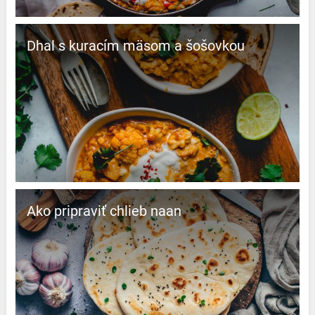
Dhal s kuracím mäsom a šošovkou
Ako pripraviť chlieb naan