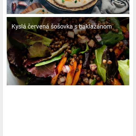
Kyslá červená šošovka s baklažánom