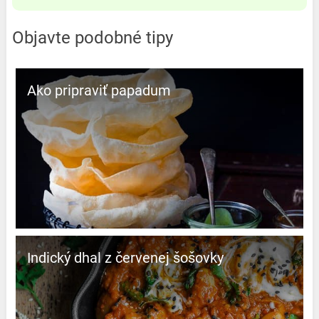
Objavte podobné tipy
Ako pripraviť papadum
Indický dhal z červenej šošovky