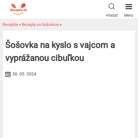
Skip
to
Hľadať
Menu
content
Receptia
»
Recepty so šošovkou
»
Šošovka na kyslo s vajcom a
vyprážanou cibuľkou
30. 05. 2024