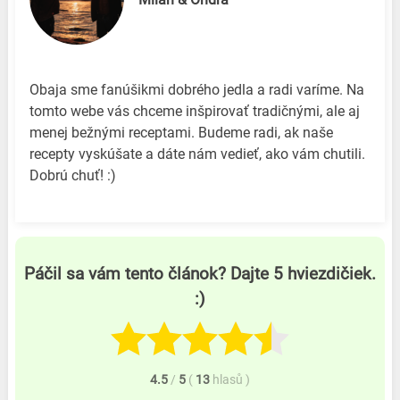
Obaja sme fanúšikmi dobrého jedla a radi varíme. Na
tomto webe vás chceme inšpirovať tradičnými, ale aj
menej bežnými receptami. Budeme radi, ak naše
recepty vyskúšate a dáte nám vedieť, ako vám chutili.
Dobrú chuť! :)
Páčil sa vám tento článok? Dajte 5 hviezdičiek.
:)
4.5
/
5
(
13
hlasů
)