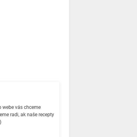
to webe vás chceme
eme radi, ak naše recepty
)