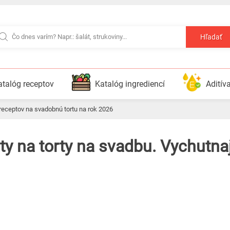
Hľadať
atalóg receptov
Katalóg ingrediencí
Aditív
 receptov na svadobnú tortu na rok 2026