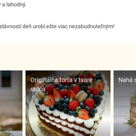
ý a lahodný.
š slávností deň urobí ešte viac nezabudnuteľným!
Originálna torta v tvare
Nahá
srdca