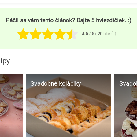
Páčil sa vám tento článok? Dajte 5 hviezdičiek. :)
4.5
/
5
(
20
hlasů
)
tipy
Svadobné koláčiky
Svad