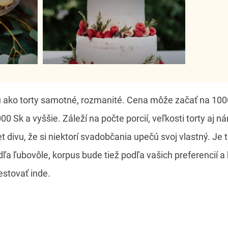
 ako torty samotné, rozmanité. Cena môže začať na 1000
0 Sk a vyššie. Záleží na počte porcií, veľkosti torty aj n
t divu, že si niektorí svadobčania upečú svoj vlastný. Je 
ľa ľubovôle, korpus bude tiež podľa vašich preferencií a 
estovať inde.