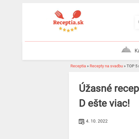
Skip
to
content
K
Receptia
»
Recepty na svadbu
»
TOP 5
Úžasné recepty na torty na svadbu. Vychutnajte si svoj deň
D ešte viac!
4. 10. 2022