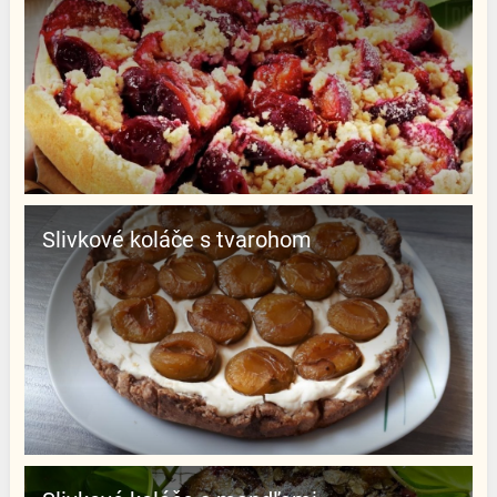
Slivkové koláče s tvarohom