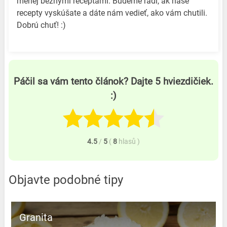
menej bežnými receptami. Budeme radi, ak naše
recepty vyskúšate a dáte nám vedieť, ako vám chutili.
Dobrú chuť! :)
Páčil sa vám tento článok? Dajte 5 hviezdičiek.
:)
4.5
/
5
(
8
hlasů
)
Objavte podobné tipy
Granita