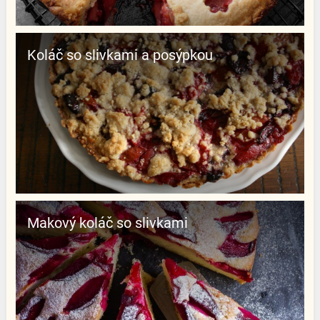
Koláč so slivkami a posýpkou
Makový koláč so slivkami