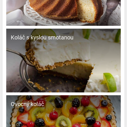
Koláč s kyslou smotanou
Ovocný koláč