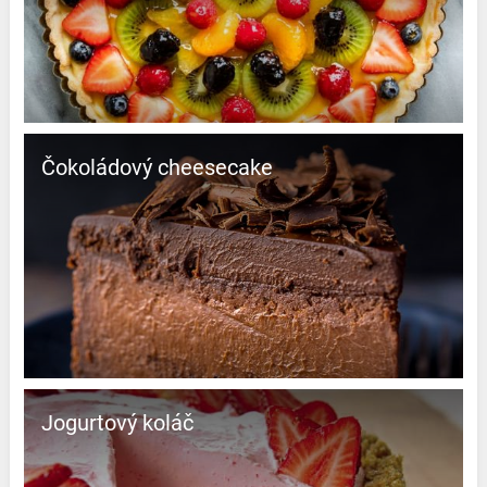
čokoládový cheesecake
Jogurtový koláč