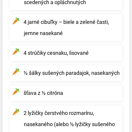
scedených a opláchnutých
4 jarné cibuľky – biele a zelené časti,
jemne nasekané
4 strúčiky cesnaku, lisované
½ šálky sušených paradajok, nasekaných
šťava z ½ citróna
2 lyžičky čerstvého rozmarínu,
nasekaného (alebo ½ lyžičky sušeného