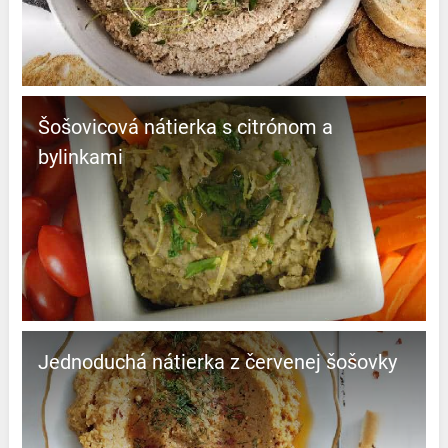
Šošovicová nátierka s citrónom a
bylinkami
Jednoduchá nátierka z červenej šošovky