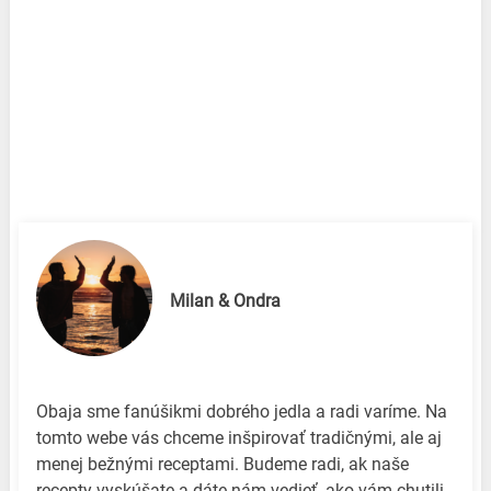
Milan & Ondra
Obaja sme fanúšikmi dobrého jedla a radi varíme. Na
tomto webe vás chceme inšpirovať tradičnými, ale aj
menej bežnými receptami. Budeme radi, ak naše
recepty vyskúšate a dáte nám vedieť, ako vám chutili.