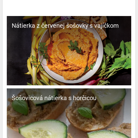
Nátierka z červenej šošovky s vajíčkom
Šošovicová nátierka s horčicou