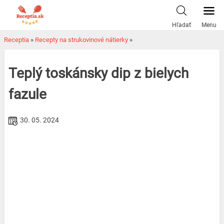
Skip
to
Hľadať
Menu
content
Receptia
»
Recepty na strukovinové nátierky
»
Teplý toskánsky dip z bielych
fazule
30. 05. 2024