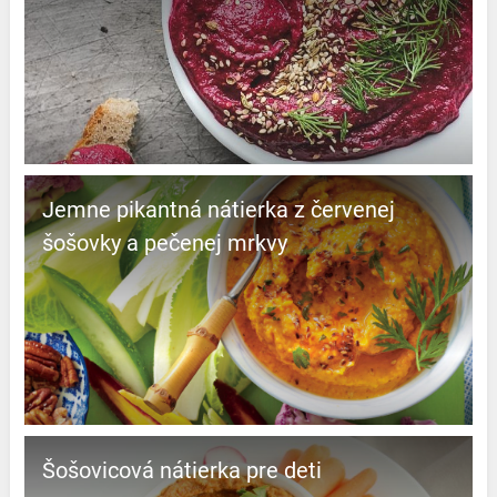
Jemne pikantná nátierka z červenej
šošovky a pečenej mrkvy
Šošovicová nátierka pre deti