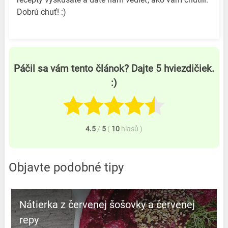
Dobrú chuť! :)
Páčil sa vám tento článok? Dajte 5 hviezdičiek.
:)
4.5
/
5
(
10
hlasů
)
Objavte podobné tipy
Nátierka z červenej šošovky a červenej
repy