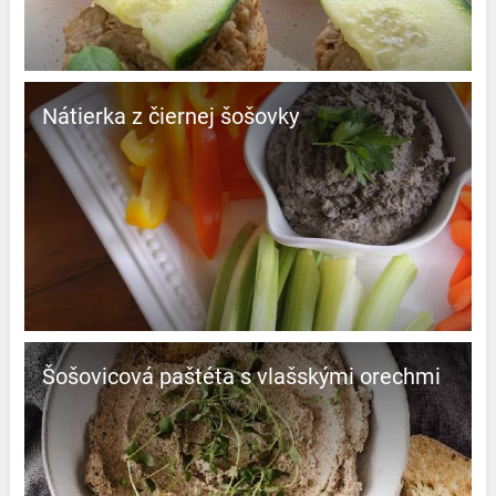
Nátierka z čiernej šošovky
Šošovicová paštéta s vlašskými orechmi