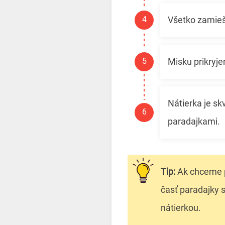
Všetko zamieš
Misku prikryje
Nátierka je sk
paradajkami.
Tip:
Ak chceme p
časť paradajky 
nátierkou.