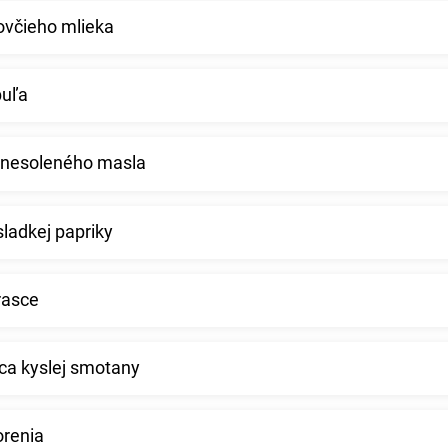
ovčieho mlieka
buľa
 nesoleného masla
sladkej papriky
rasce
ica kyslej smotany
orenia