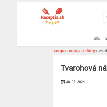
Skip
to
content
K
Receptia
»
Recepty na nátierky
»
Tvar
Tvarohová ná
30. 05. 2024