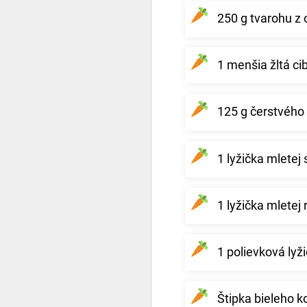
250 g tvarohu z 
1 menšia žltá ci
125 g čerstvého
1 lyžička mletej 
1 lyžička mletej 
1 polievková lyž
Štipka bieleho k