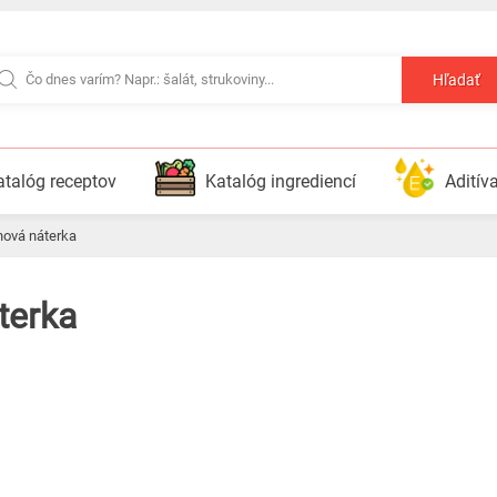
Hľadať
atalóg receptov
Katalóg ingrediencí
Aditív
ohová náterka
terka