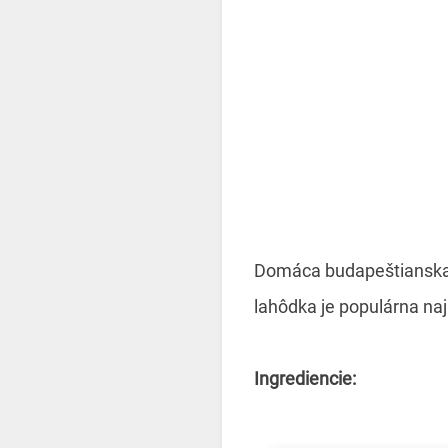
Domáca budapeštianska ná
lahôdka je populárna naj
Ingrediencie: