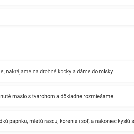
e, nakrájame na drobné kocky a dáme do misky.
nuté maslo s tvarohom a dôkladne rozmiešame.
kú papriku, mletú rascu, korenie i soľ, a nakoniec kyslú