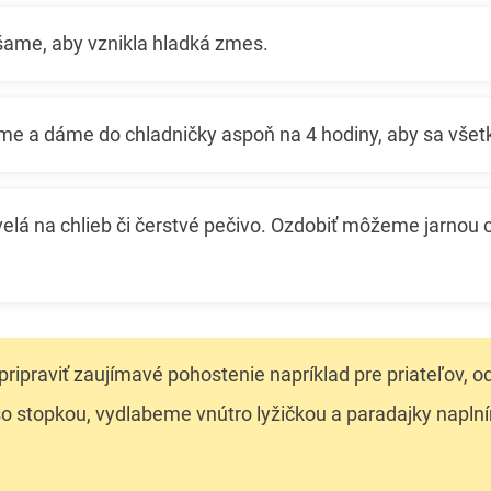
ame, aby vznikla hladká zmes.
me a dáme do chladničky aspoň na 4 hodiny, aby sa všetk
velá na chlieb či čerstvé pečivo. Ozdobiť môžeme jarnou c
ripraviť zaujímavé pohostenie napríklad pre priateľov, 
so stopkou, vydlabeme vnútro lyžičkou a paradajky napln