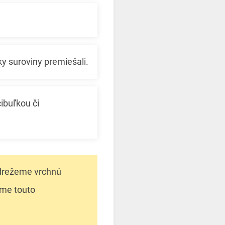
y suroviny premiešali.
ibuľkou či
odrežeme vrchnú
íme touto