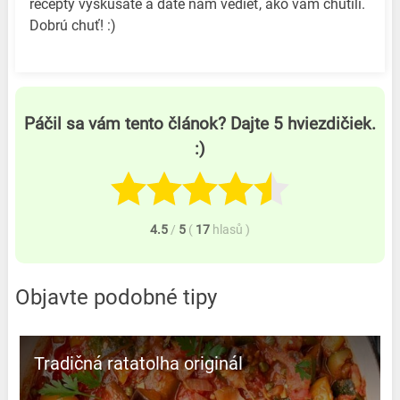
recepty vyskúšate a dáte nám vedieť, ako vám chutili.
Dobrú chuť! :)
Páčil sa vám tento článok? Dajte 5 hviezdičiek.
:)
4.5
/
5
(
17
hlasů
)
Objavte podobné tipy
Tradičná ratatolha originál