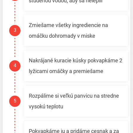
studenou vodou, aby sa nelepili
Zmiešame všetky ingrediencie na
omáčku dohromady v miske
Nakrájané kuracie kúsky pokvapkáme 2
lyžicami omáčky a premiešame
Rozpálime si veľkú panvicu na stredne
vysokú teplotu
Pokvapkáme ju a pridáme cesnak a za