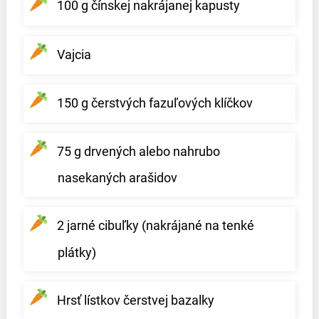
100 g čínskej nakrájanej kapusty
Vajcia
150 g čerstvých fazuľových klíčkov
75 g drvených alebo nahrubo
nasekaných arašidov
2 jarné cibuľky (nakrájané na tenké
plátky)
Hrsť lístkov čerstvej bazalky