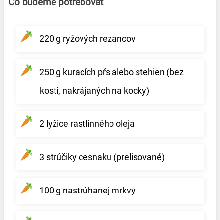
Čo budeme potrebovať
220 g ryžových rezancov
250 g kuracích pŕs alebo stehien (bez
kostí, nakrájaných na kocky)
2 lyžice rastlinného oleja
3 strúčiky cesnaku (prelisované)
100 g nastrúhanej mrkvy