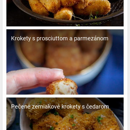
Krokety s prosciuttom a parmezánom
Pečené zemiakové krokety s čedarom