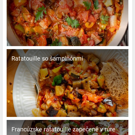
Ratatouille so šampiňónmi
Francúzske ratatouille zapečené v rúre