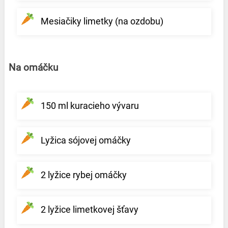
Mesiačiky limetky (na ozdobu)
Na omáčku
150 ml kuracieho vývaru
Lyžica sójovej omáčky
2 lyžice rybej omáčky
2 lyžice limetkovej šťavy