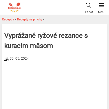
Skip
to
Hľadať
Menu
content
Receptia
»
Recepty na prílohy
»
Vyprážané ryžové rezance s
kuracím mäsom
30. 05. 2024