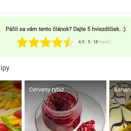
Páčil sa vám tento článok? Dajte 5 hviezdičiek. :)
4.5
/
5
(
18
hlasů
)
tipy
Cerveny rybiz
Baná