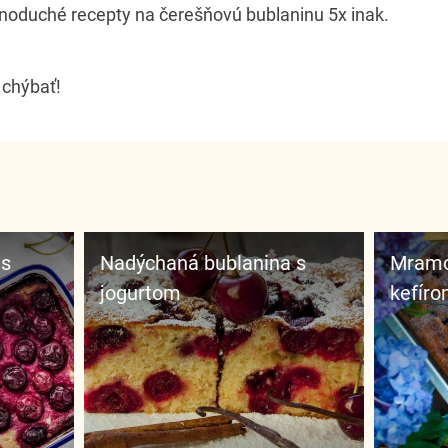
noduché recepty na čerešňovú bublaninu 5x inak.
 chýbať!
Nadýchaná bublanina s
Mramorová bublanina s
jogurtom
kefír