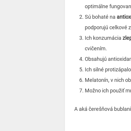
optimálne fungovan
Sú bohaté na
antiox
podporujú celkové z
Ich konzumácia
zle
cvičením.
Obsahujú antioxidan
Ich silné protizápal
Melatonín, v nich o
Možno ich použiť 
A aká čerešňová bublani