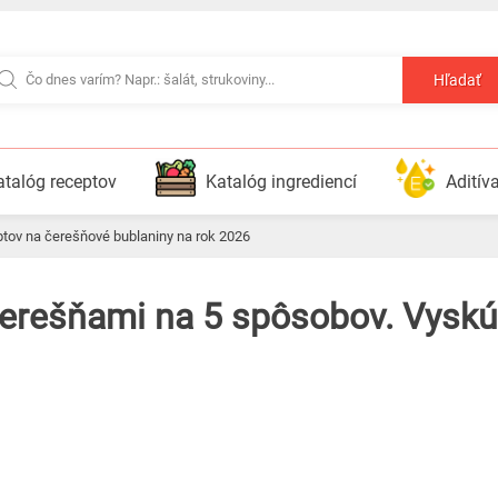
Hľadať
atalóg receptov
Katalóg ingrediencí
Aditív
eptov na čerešňové bublaniny na rok 2026