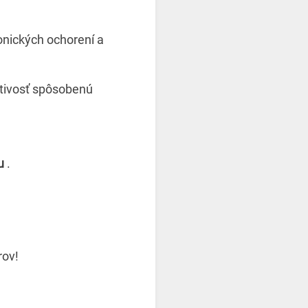
ronických ochorení a
stivosť spôsobenú
u
.
rov!