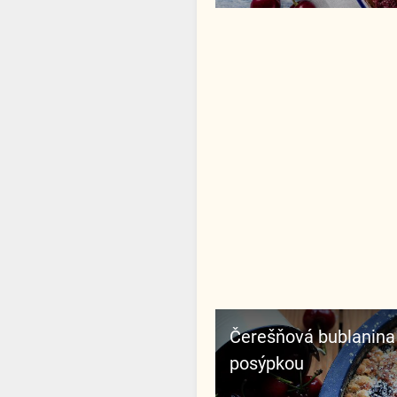
Čerešňová bublanina s
posýpkou