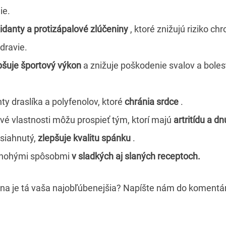
ie.
idanty a protizápalové zlúčeniny
, ktoré znižujú riziko ch
dravie.
pšuje športový výkon
a znižuje poškodenie svalov a bole
ty draslíka a polyfenolov, ktoré
chránia srdce
.
ové vlastnosti môžu prospieť tým, ktorí majú
artritídu a dn
bsiahnutý,
zlepšuje kvalitu spánku
.
mnohými spôsobmi
v sladkých aj slaných receptoch.
na je tá vaša najobľúbenejšia? Napíšte nám do komentá