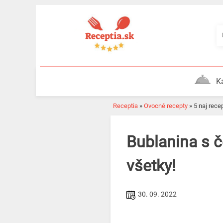
Skip
to
content
K
Receptia
»
Ovocné recepty
»
5 naj rec
Bublanina s čerešňami na 5 spôsobov. Vyskúšajte ich
všetky!
30. 09. 2022