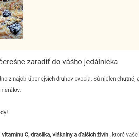
 čerešne zaradiť do vášho jedálnička
no z najobľúbenejších druhov ovocia. Sú nielen chutné, a
inerálov.
ody!
m
vitamínu C, draslíka, vlákniny a ďalších živín
, ktoré vaše