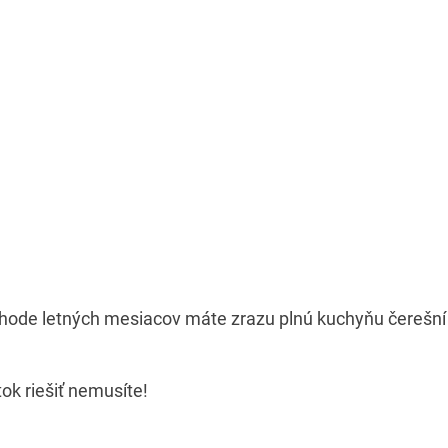
chode letných mesiacov máte zrazu plnú kuchyňu čerešní 
ok riešiť nemusíte!