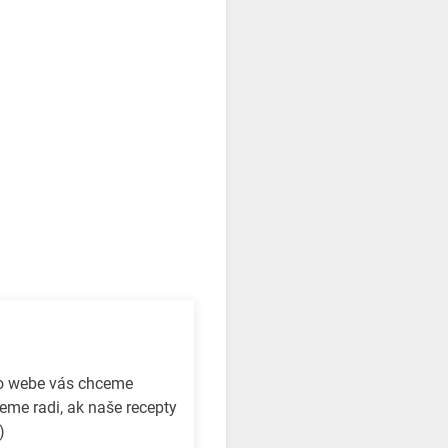
to webe vás chceme
eme radi, ak naše recepty
)