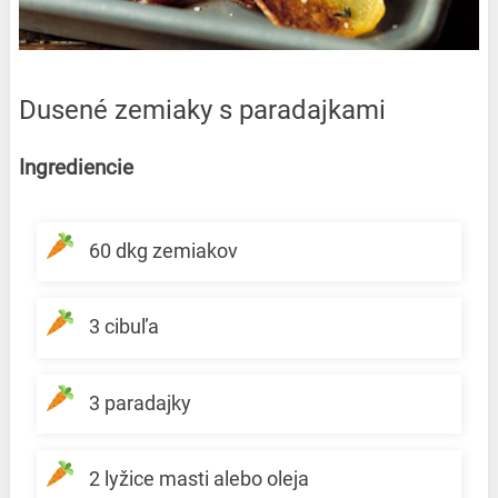
Dusené zemiaky s paradajkami
Ingrediencie
60 dkg zemiakov
3 cibuľa
3 paradajky
2 lyžice masti alebo oleja