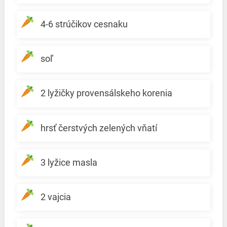
4-6 strúčikov cesnaku
soľ
2 lyžičky provensálskeho korenia
hrsť čerstvých zelených vňatí
3 lyžice masla
2 vajcia