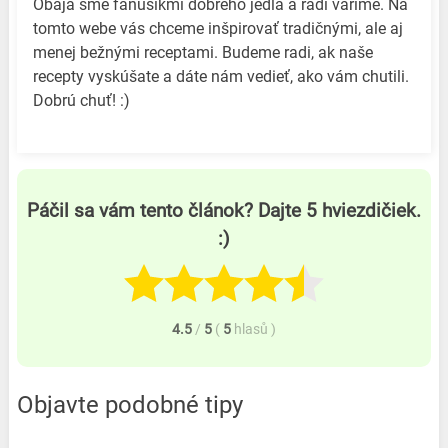
Obaja sme fanúšikmi dobrého jedla a radi varíme. Na
tomto webe vás chceme inšpirovať tradičnými, ale aj
menej bežnými receptami. Budeme radi, ak naše
recepty vyskúšate a dáte nám vedieť, ako vám chutili.
Dobrú chuť! :)
Páčil sa vám tento článok? Dajte 5 hviezdičiek.
:)
4.5
/
5
(
5
hlasů
)
Objavte podobné tipy