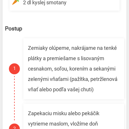
2 dl kyslej smotany
Postup
Zemiaky olúpeme, nakrájame na tenké
plátky a premiešame s lisovaným
cesnakom, soľou, korením a sekanými
zelenými vňaťami (pažítka, petržlenová
vňať alebo podľa vašej chuti)
Zapekaciu misku alebo pekáčik
vytrieme maslom, vložíme doň