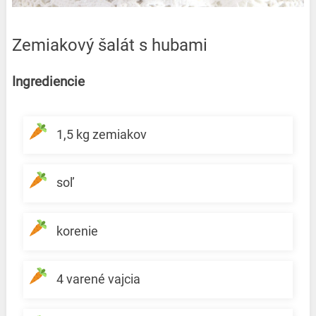
Zemiakový šalát s hubami
Ingrediencie
1,5 kg zemiakov
soľ
korenie
4 varené vajcia