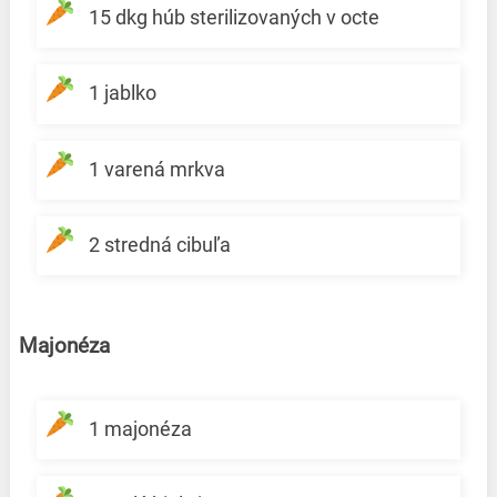
15 dkg húb sterilizovaných v octe
1 jablko
1 varená mrkva
2 stredná cibuľa
Majonéza
1 majonéza