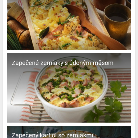
Zapečené zemiaky s údeným mäsom
Zapečený karfiol so zemiakmi