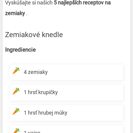
Vyskúšajte si našich
5 najlepších receptov na
zemiaky
.
Zemiakové knedle
Ingrediencie
4 zemiaky
1 hrsť krupičky
1 hrsť hrubej múky
1 vajce