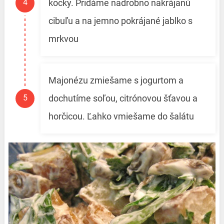
kocky. Pridáme nadrobno nakrájanú
cibuľu a na jemno pokrájané jablko s
mrkvou
Majonézu zmiešame s jogurtom a
dochutíme soľou, citrónovou šťavou a
horčicou. Ľahko vmiešame do šalátu