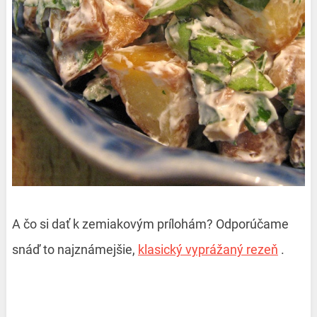
A čo si dať k zemiakovým prílohám? Odporúčame
snáď to najznámejšie,
klasický vyprážaný rezeň
.