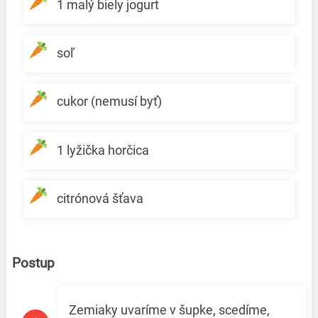
1 malý biely jogurt
soľ
cukor (nemusí byť)
1 lyžička horčica
citrónová šťava
Postup
Zemiaky uvaríme v šupke, scedíme,