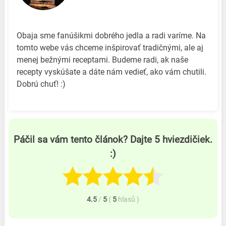
Obaja sme fanúšikmi dobrého jedla a radi varíme. Na
tomto webe vás chceme inšpirovať tradičnými, ale aj
menej bežnými receptami. Budeme radi, ak naše
recepty vyskúšate a dáte nám vedieť, ako vám chutili.
Dobrú chuť! :)
Páčil sa vám tento článok? Dajte 5 hviezdičiek.
:)
4.5
/
5
(
5
hlasů
)