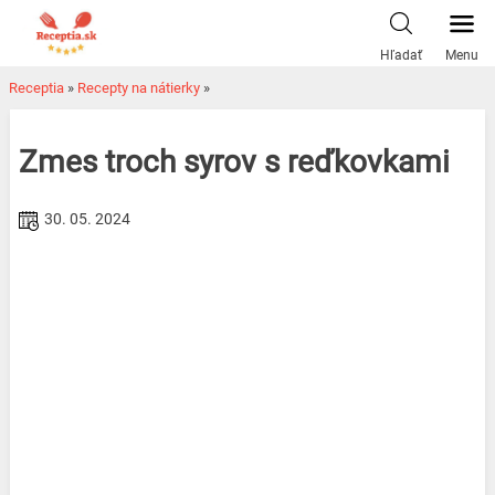
Skip
to
Hľadať
Menu
content
Receptia
»
Recepty na nátierky
»
Zmes troch syrov s reďkovkami
30. 05. 2024