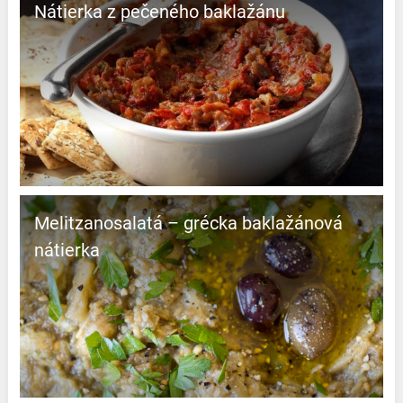
Nátierka z pečeného baklažánu
Melitzanosalatá – grécka baklažánová
nátierka