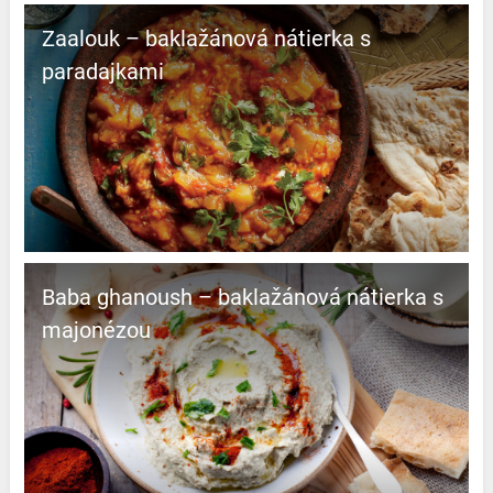
Zaalouk – baklažánová nátierka s
paradajkami
Baba ghanoush – baklažánová nátierka s
majonézou