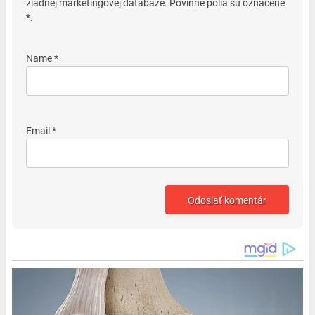
žiadnej marketingovej databáze. Povinné polia sú označené
*.
Name *
Email *