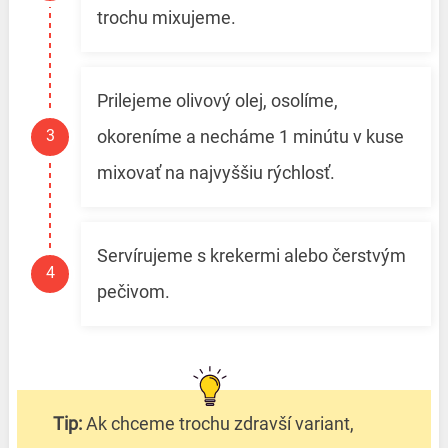
trochu mixujeme.
Prilejeme olivový olej, osolíme,
okoreníme a necháme 1 minútu v kuse
mixovať na najvyššiu rýchlosť.
Servírujeme s krekermi alebo čerstvým
pečivom.
Tip:
Ak chceme trochu zdravší variant,