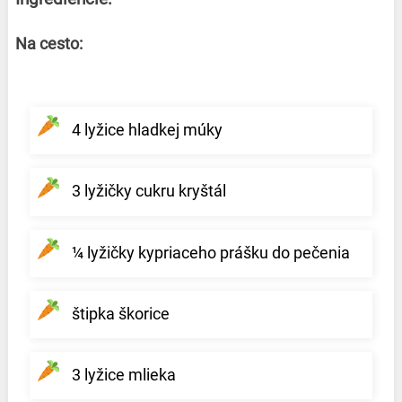
Na cesto:
4 lyžice hladkej múky
3 lyžičky cukru kryštál
¼ lyžičky kypriaceho prášku do pečenia
štipka škorice
3 lyžice mlieka