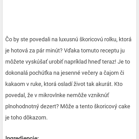
Čo by ste povedali na luxusnú škoricovú rolku, ktorá
je hotová za pár minút? Vďaka tomuto receptu ju
môžete vyskúšať urobiť napríklad hneď teraz! Je to
dokonalá pochúťka na jesenné večery a čajom či
kakaom v ruke, ktorá osladí život tak akurát. Kto
povedal, že v mikrovlnke nemôže vzniknúť
plnohodnotný dezert? Môže a tento škoricový cake
je toho dôkazom.
Ingrediencie: