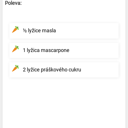
Poleva:
½ lyžice masla
1 lyžica mascarpone
2 lyžice práškového cukru