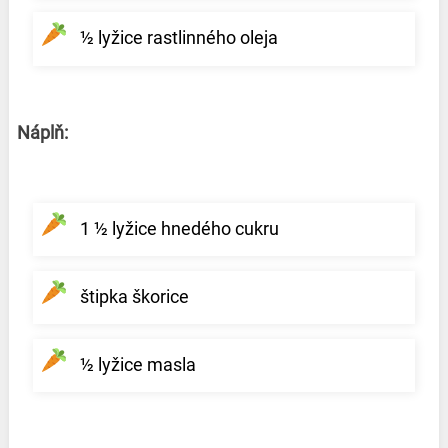
½ lyžice rastlinného oleja
Náplň:
1 ½ lyžice hnedého cukru
štipka škorice
½ lyžice masla