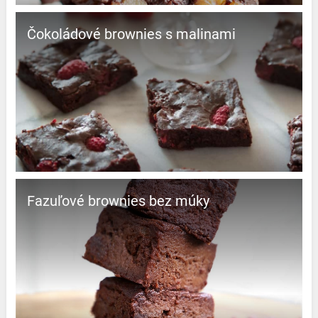
Čokoládové brownies s malinami
Fazuľové brownies bez múky