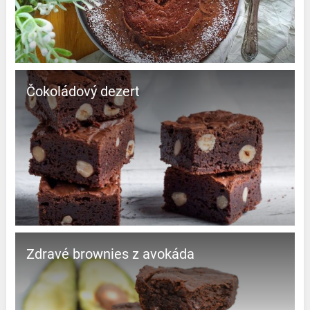
čokoládový dezert
Zdravé brownies z avokáda