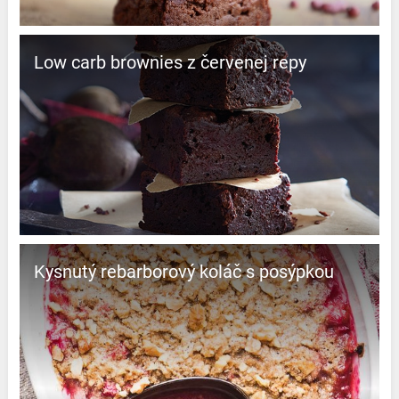
Low carb brownies z červenej repy
Kysnutý rebarborový koláč s posýpkou