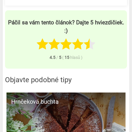
Páčil sa vám tento článok? Dajte 5 hviezdičiek.
:)
4.5
/
5
(
15
hlasů
)
Objavte podobné tipy
Hrnčeková buchta