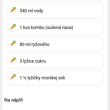
540 ml vody
1 kus kombu (sušená riasa)
80 ml ryžového
3 lyžice cukru
1 ½ lyžičky morskej soli
Na náplň