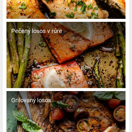
Pečený losos v rúre
Grilovaný losos