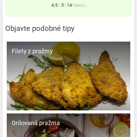
4.5
/
5
(
14
hlasů
)
Objavte podobné tipy
Filety z pražmy
Grilovaná pražma