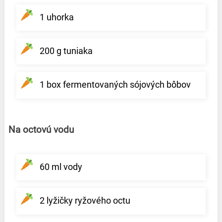
1 uhorka
200 g tuniaka
1 box fermentovaných sójových bôbov
Na octovú vodu
60 ml vody
2 lyžičky ryžového octu