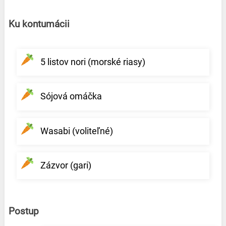
Ku kontumácii
5 listov nori (morské riasy)
Sójová omáčka
Wasabi (voliteľné)
Zázvor (gari)
Postup