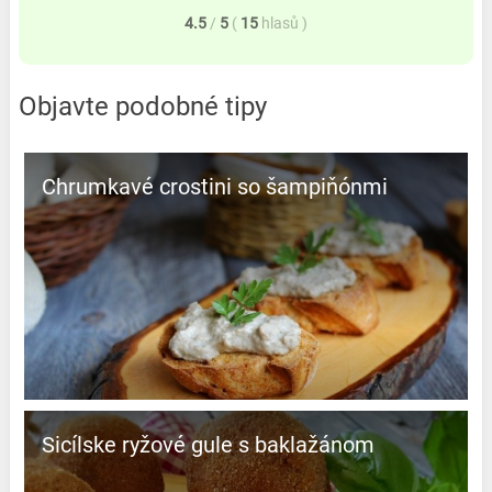
4.5
/
5
(
15
hlasů
)
Objavte podobné tipy
Chrumkavé crostini so šampiňónmi
Sicílske ryžové gule s baklažánom