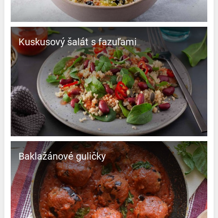
Kuskusový šalát s fazuľami
Baklažánové guličky