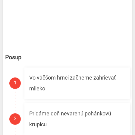
Posup
Vo väčšom hrnci začneme zahrievať
mlieko
Pridáme doň nevarenú pohánkovú
krupicu