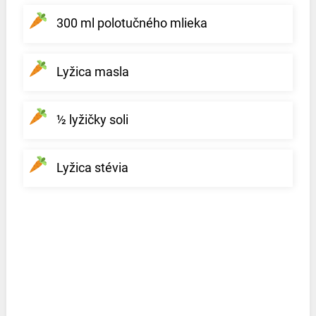
300 ml polotučného mlieka
Lyžica masla
½ lyžičky soli
Lyžica stévia