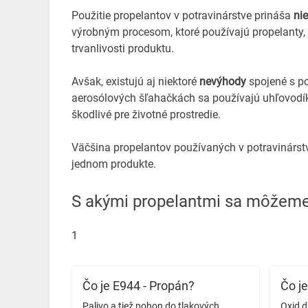
Použitie propelantov v potravinárstve prináša
ni
výrobným procesom, ktoré používajú propelanty, 
trvanlivosti produktu.
Avšak, existujú aj niektoré
nevýhody
spojené s po
aerosólových šľahačkách sa používajú uhľovodíky
škodlivé pre životné prostredie.
Väčšina propelantov používaných v potravinárst
jednom produkte.
S akými propelantmi sa môžeme 
1
Čo je E944 - Propán?
Čo je
Palivo a tiež pohon do tlakových
Oxid d