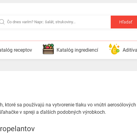
Hľadať
atalóg receptov
Katalóg ingrediencí
Aditív
h, ktoré sa používajú na vytvorenie tlaku vo vnútri aerosólovýc
 šľahačke v spreji a ďalších podobných výrobkoch.
propelantov