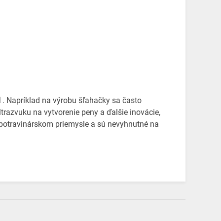
d
. Napríklad na výrobu šľahačky sa často
ltrazvuku na vytvorenie peny a ďalšie inovácie,
 v potravinárskom priemysle a sú nevyhnutné na