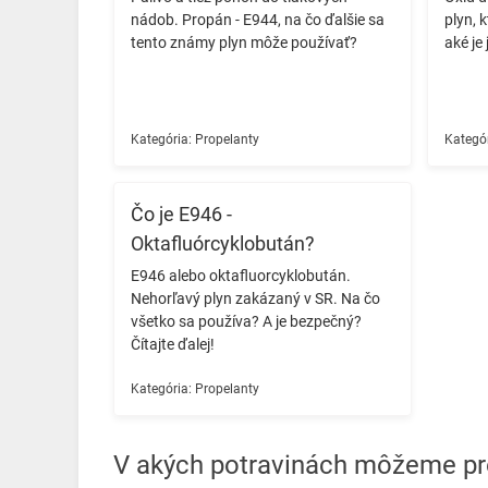
nádob. Propán - E944, na čo ďalšie sa
plyn, 
tento známy plyn môže používať? ️
aké je 
Kategória:
Propelanty
Kategór
Čo je E946 -
Oktafluórcyklobután?
E946 alebo oktafluorcyklobután.
Nehorľavý plyn zakázaný v SR. Na čo
všetko sa používa? A je bezpečný?
Čítajte ďalej! ️
Kategória:
Propelanty
V akých potravinách môžeme pr