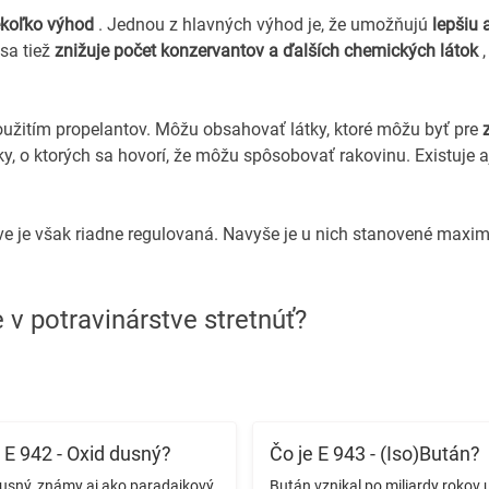
ekoľko výhod
. Jednou z hlavných výhod je, že umožňujú
lepšiu 
sa tiež
znižuje počet konzervantov a ďalších chemických látok
,
užitím propelantov. Môžu obsahovať látky, ktoré môžu byť pre
, o ktorých sa hovorí, že môžu spôsobovať rakovinu. Existuje a
ve je však riadne regulovaná. Navyše je u nich stanovené maxi
v potravinárstve stretnúť?
 E 942 - Oxid dusný?
Čo je E 943 - (Iso)Bután?
usný, známy aj ako paradajkový
Bután vznikal po miliardy rokov 