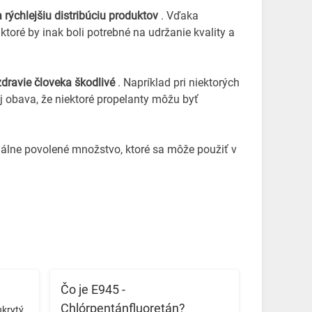
a rýchlejšiu distribúciu produktov
. Vďaka
 ktoré by inak boli potrebné na udržanie kvality a
zdravie človeka škodlivé
. Napríklad pri niektorých
j obava, že niektoré propelanty môžu byť
málne povolené množstvo, ktoré sa môže použiť v
Čo je E945 -
Chlórpentánfluoretán?
ukrytý