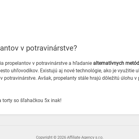
lantov v potravinárstve?
ia propelantov v potravinárstve a hľadanie
alternatívnych metó
esto uhľovodíkov. Existujú aj nové technológie, ako je využitie u
 v potravinárstve. Avšak, propelanty stále hrajú dôležitú úlohu
 torty so šľahačkou 5x inak!
Copyright © 2026 Affiliate Agency s.r.o.