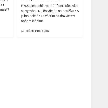
o sa
E945 alebo chlórpentánfluoretán. Ako
nájsť?
sa vyrába? Na čo všetko sa používa? A
je bezpečné? To všetko sa dozviete v
našom článku! ️
Kategória:
Propelanty