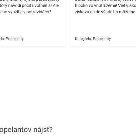
ktorý navodí pocit uvoľnenia! Ale
hlboko vo vnútri zeme! Viete, ak
jeho využitie v potravinách? ️
získava a kde všade ho môžeme 
ia:
Propelanty
Kategória:
Propelanty
opelantov nájsť?