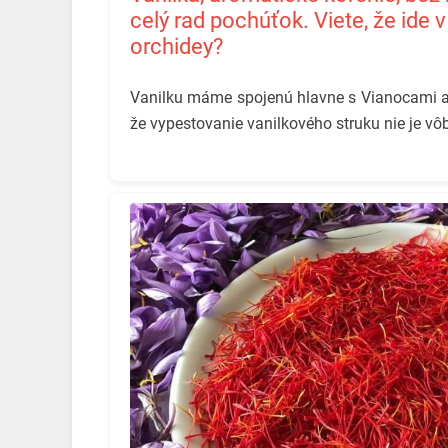
celý rad pochúťok. Viete, že ide 
orchidey?
Vanilku máme spojenú hlavne s Vianocami a ž
že vypestovanie vanilkového struku nie je vô