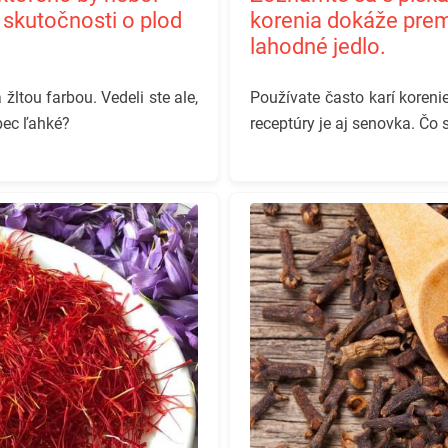
v skutočnosti o plod
korenia dokáže prem
lahodné jedlo.
ltou farbou. Vedeli ste ale,
Používate často karí koreni
bec ľahké?
receptúry je aj senovka. Čo s