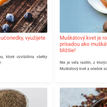
Muškátový kvet je rovnako všestrannou magickou
prísadou ako muškát
bližšie!
u, ktoré ozvláštnia všetky
Nie je veľa rastlín, z kto
!
Muškátový kvet a oriešok s