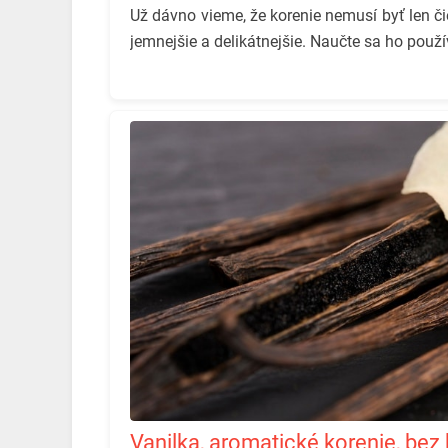
Už dávno vieme, že korenie nemusí byť len či
jemnejšie a delikátnejšie. Naučte sa ho použí
Vanilka, aromatické korenie, bez ktorého by nebol