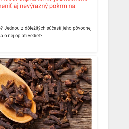
eniť aj nevýrazný pokrm na
e? Jednou z dôležitých súčastí jeho pôvodnej
a o nej oplatí vedieť? ️