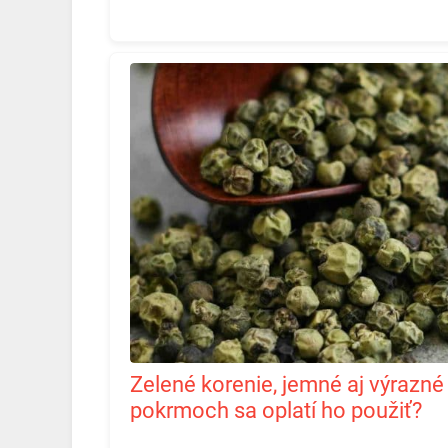
Zelené korenie, jemné aj výrazné zároveň. V akých
pokrmoch sa oplatí ho použiť?