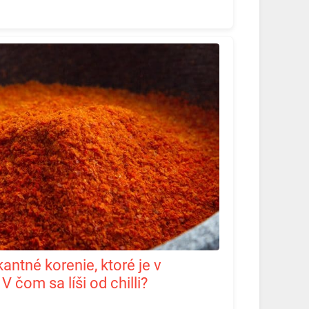
V čom sa líši od chilli?