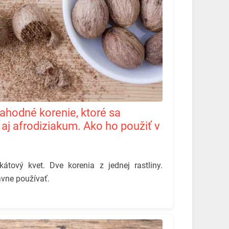
aj afrodiziakum. Ako ho použiť v
tový kvet. Dve korenia z jednej rastliny.
ávne používať.