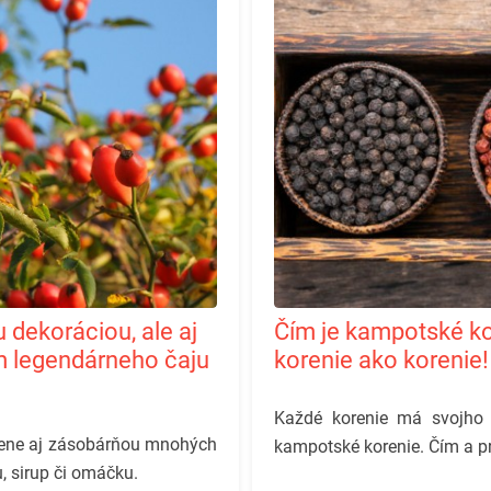
Čím je kampotské korenie také výnimočné? Nie je
m legendárneho čaju
korenie ako korenie!
Každé korenie má svojho k
esene aj zásobárňou mnohých
kampotské korenie. Čím a pr
, sirup či omáčku.