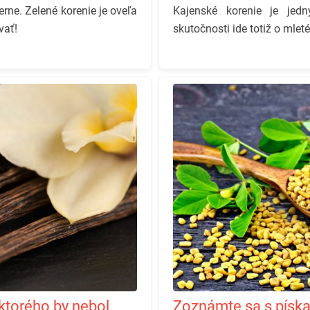
erne. Zelené korenie je oveľa
Kajenské korenie je jedn
vať!
skutočnosti ide totiž o mlet
Zoznámte sa s pískavicou! Štipka tohto jedinečného