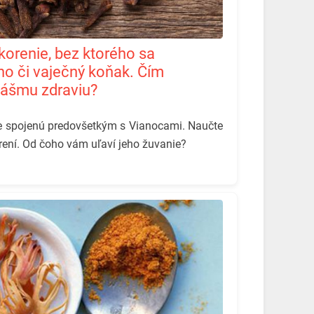
no či vaječný koňak. Čím
nášmu zdraviu?
e spojenú predovšetkým s Vianocami. Naučte
arení. Od čoho vám uľaví jeho žuvanie?