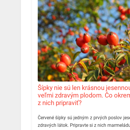
Šípky nie sú len krásnou jesennou dekoráciou, ale aj
veľmi zdravým plodom. Čo okre
z nich pripraviť?
Červené šípky sú jedným z prvých poslov j
zdravých látok. Pripravte si z nich marmeládu