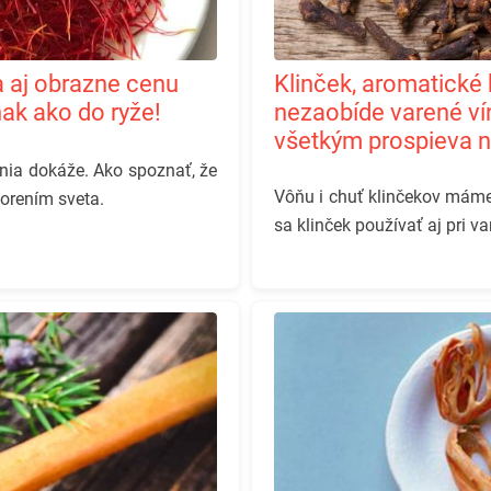
Klinček, aromatické korenie, bez ktorého sa
nak ako do ryže!
nezaobíde varené ví
všetkým prospieva 
nia dokáže. Ako spoznať, že
Vôňu i chuť klinčekov mám
korením sveta.
sa klinček používať aj pri v