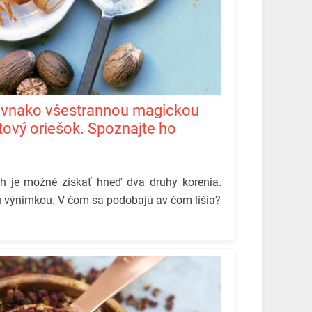
ový oriešok. Spoznajte ho
rých je možné získať hneď dva druhy korenia.
ú výnimkou. V čom sa podobajú av čom líšia?