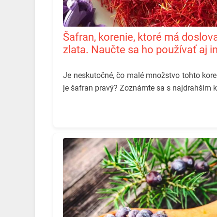
Šafran, korenie, ktoré má doslova aj obrazne cenu
zlata. Naučte sa ho používať aj i
Je neskutočné, čo malé množstvo tohto kore
je šafran pravý?️ Zoznámte sa s najdrahším 