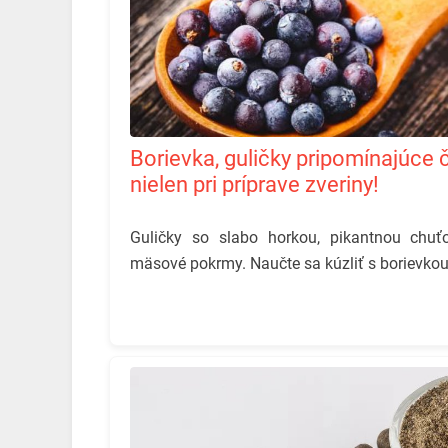
Borievka, guličky pripomínajúce čučoriedky, využijete
nielen pri príprave zveriny!
Guličky so slabo horkou, pikantnou chuťo
mäsové pokrmy. Naučte sa kúzliť s borievkou