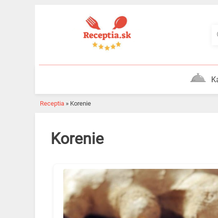
Skip
to
content
K
Receptia
»
Korenie
Korenie