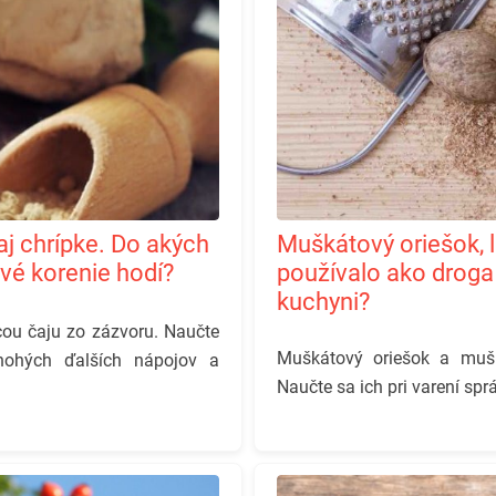
Muškátový oriešok, lahodné korenie, ktoré sa
vé korenie hodí?
používalo ako droga 
kuchyni?
ou čaju zo zázvoru. Naučte
Muškátový oriešok a mušká
mnohých ďalších nápojov a
Naučte sa ich pri varení spr