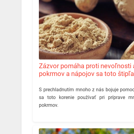
Zázvor pomáha proti nevoľnosti aj chrípke. Do akých
pokrmov a nápojov sa toto štipľa
S prechladnutím mnoho z nás bojuje pomoc
sa toto korenie používať pri príprave 
pokrmov.