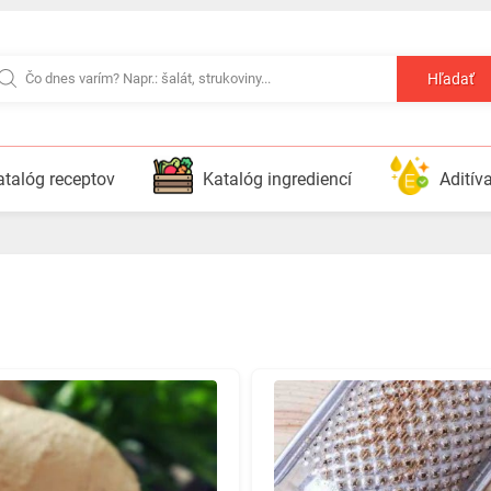
Hľadať
atalóg receptov
Katalóg ingrediencí
Aditív