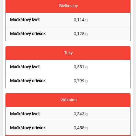
Bielkoviny
0,114 g
0,128 g
Tuky
0,551 g
0,799 g
Vláknina
0,343 g
0,458 g