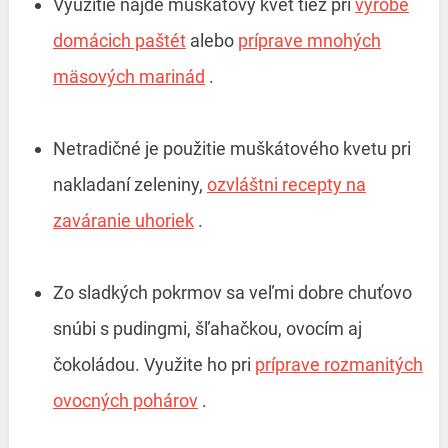
Využitie nájde muškátový kvet tiež pri
výrobe
domácich paštét
alebo
príprave mnohých
mäsových marinád
.
Netradičné je použitie muškátového kvetu pri
nakladaní zeleniny,
ozvláštni recepty na
zaváranie uhoriek
.
Zo sladkých pokrmov sa veľmi dobre chuťovo
snúbi s pudingmi, šľahačkou, ovocím aj
čokoládou. Využite ho pri
príprave rozmanitých
ovocných pohárov
.