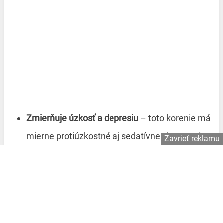
Zmierňuje úzkosť a depresiu
– toto korenie má
mierne protiúzkostné aj sedatívne vlastnosti,
Zavrieť reklamu
môže tak pomôcť odbúravať stres. Vedci
dospeli k záveru, že tieto účinky vznikajú
aktiváciou neurotransmiterov dopamínu a
serotonínu.