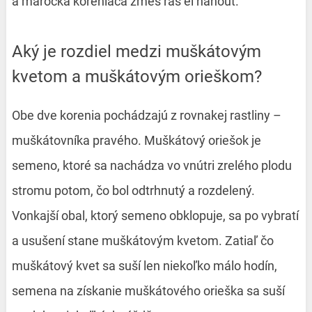
a marocká koreniaca zmes rás el hanout.
Aký je rozdiel medzi muškátovým
kvetom a muškátovým orieškom?
Obe dve korenia pochádzajú z rovnakej rastliny –
muškátovníka pravého. Muškátový oriešok je
semeno, ktoré sa nachádza vo vnútri zrelého plodu
stromu potom, čo bol odtrhnutý a rozdelený.
Vonkajší obal, ktorý semeno obklopuje, sa po vybratí
a usušení stane muškátovým kvetom. Zatiaľ čo
muškátový kvet sa suší len niekoľko málo hodín,
semena na získanie muškátového orieška sa suší