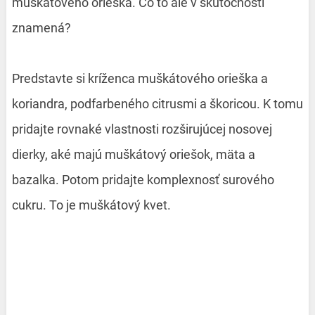
muškátového orieška. Čo to ale v skutočnosti
znamená?
Predstavte si kríženca muškátového orieška a
koriandra, podfarbeného citrusmi a škoricou. K tomu
pridajte rovnaké vlastnosti rozširujúcej nosovej
dierky, aké majú muškátový oriešok, mäta a
bazalka. Potom pridajte komplexnosť surového
cukru. To je muškátový kvet.