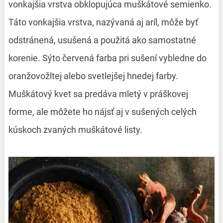
vonkajšia vrstva obklopujúca muškátové semienko.
Táto vonkajšia vrstva, nazývaná aj aríl, môže byť
odstránená, usušená a použitá ako samostatné
korenie. Sýto červená farba pri sušení vybledne do
oranžovožltej alebo svetlejšej hnedej farby.
Muškátový kvet sa predáva mletý v práškovej
forme, ale môžete ho nájsť aj v sušených celých
kúskoch zvaných muškátové listy.