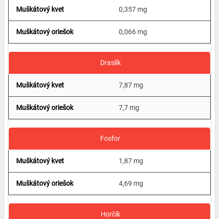
0,357 mg
0,066 mg
Draslík
7,87 mg
7,7 mg
Fosfor
1,87 mg
4,69 mg
Horčík