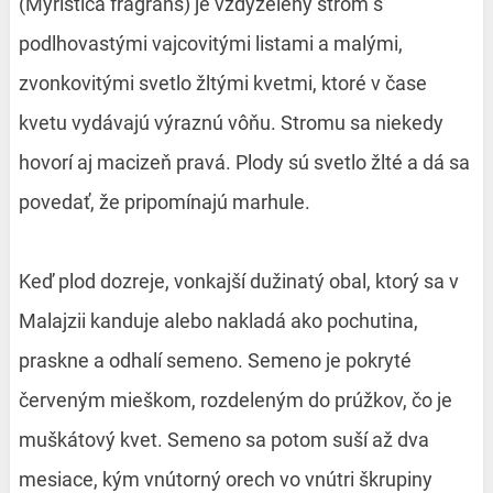
(Myristica fragrans) je vždyzelený strom s
podlhovastými vajcovitými listami a malými,
zvonkovitými svetlo žltými kvetmi, ktoré v čase
kvetu vydávajú výraznú vôňu. Stromu sa niekedy
hovorí aj macizeň pravá. Plody sú svetlo žlté a dá sa
povedať, že pripomínajú marhule.
Keď plod dozreje, vonkajší dužinatý obal, ktorý sa v
Malajzii kanduje alebo nakladá ako pochutina,
praskne a odhalí semeno. Semeno je pokryté
červeným mieškom, rozdeleným do prúžkov, čo je
muškátový kvet. Semeno sa potom suší až dva
mesiace, kým vnútorný orech vo vnútri škrupiny