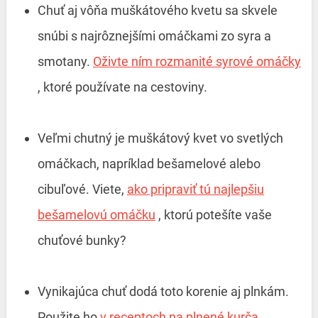
Chuť aj vôňa muškátového kvetu sa skvele
snúbi s najrôznejšími omáčkami zo syra a
smotany.
Oživte ním rozmanité syrové omáčky
, ktoré používate na cestoviny.
Veľmi chutný je muškátový kvet vo svetlých
omáčkach, napríklad bešamelové alebo
cibuľové. Viete,
ako pripraviť tú najlepšiu
bešamelovú omáčku
, ktorú potešíte vaše
chuťové bunky?
Vynikajúca chuť dodá toto korenie aj plnkám.
Použite ho
v receptoch na plnené kurča
.