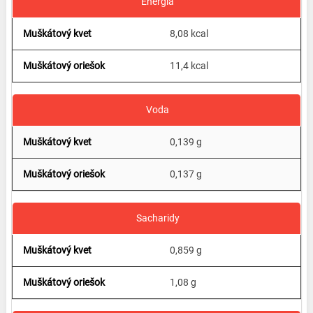
Energia
8,08 kcal
11,4 kcal
Voda
0,139 g
0,137 g
Sacharidy
0,859 g
1,08 g