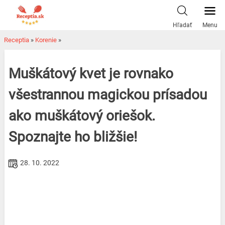
Skip
to
Hľadať
Menu
content
Receptia
»
Korenie
»
Muškátový kvet je rovnako
všestrannou magickou prísadou
ako muškátový oriešok.
Spoznajte ho bližšie!
28. 10. 2022