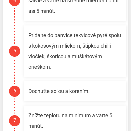
šalvie a varte na stredne miernom ohni
asi 5 minút.
Pridajte do panvice tekvicové pyré spolu
s kokosovým mliekom, štipkou chilli
vločiek, škoricou a muškátovým
orieškom.
Dochuťte soľou a korením.
Znížte teplotu na minimum a varte 5
minút.