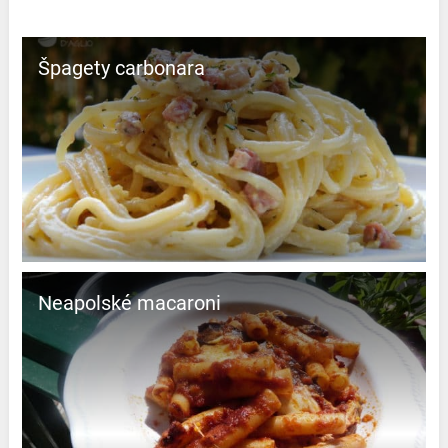
Špagety carbonara
Neapolské macaroni