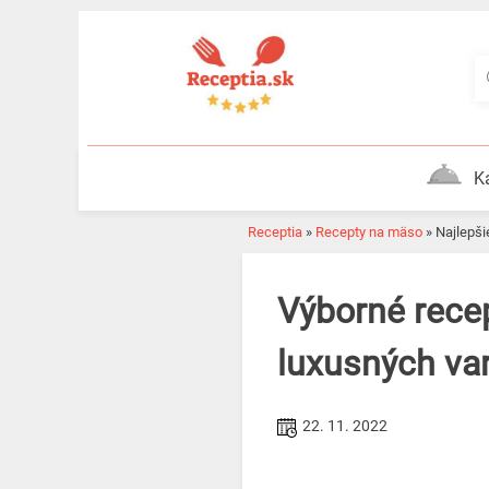
Skip
to
content
K
Receptia
»
Recepty na mäso
»
Najlepš
Výborné recepty na morku na Vianoce. Máme pre vás 5
luxusných var
22. 11. 2022