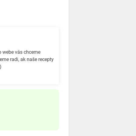
to webe vás chceme
eme radi, ak naše recepty
)