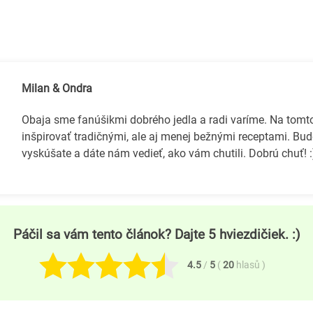
Milan & Ondra
Obaja sme fanúšikmi dobrého jedla a radi varíme. Na tom
inšpirovať tradičnými, ale aj menej bežnými receptami. Bud
vyskúšate a dáte nám vedieť, ako vám chutili. Dobrú chuť! :
Páčil sa vám tento článok? Dajte 5 hviezdičiek. :)
4.5
/
5
(
20
hlasů
)