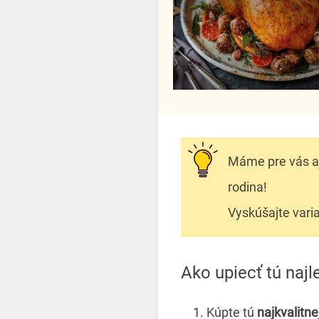
Máme pre vás a
rodina!
Vyskúšajte vari
Ako upiecť tú naj
Kúpte tú
najkvalitn