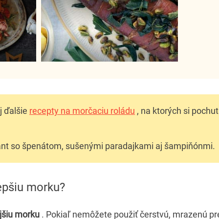
j ďalšie
recepty na morčaciu roládu
, na ktorých si pochu
ant so špenátom, sušenými paradajkami aj šampiňónmi.
lepšiu morku?
ejšiu morku
. Pokiaľ nemôžete použiť čerstvú, mrazenú p