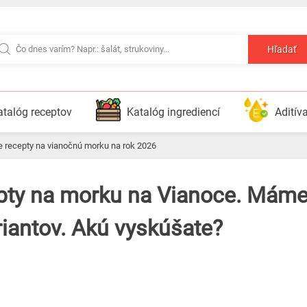
Hľadať
atalóg receptov
Katalóg ingrediencí
Aditív
ie recepty na vianočnú morku na rok 2026
iantov. Akú vyskúšate?