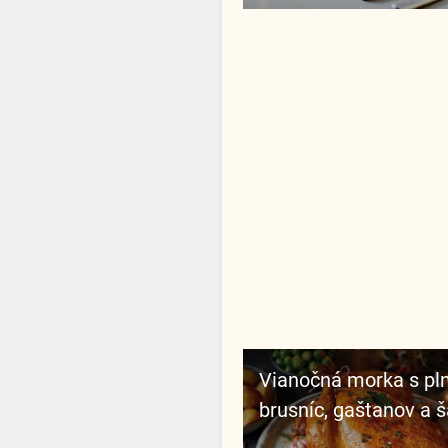
Vianočná morka s plnkou z
brusníc, gaštanov a š