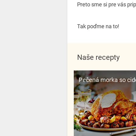
Preto sme si pre vás pri
Tak poďme na to!
Naše recepty
Pečená morka so ci