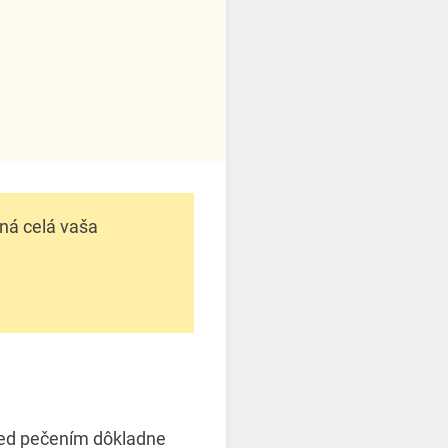
tná celá vaša
red pečením dôkladne