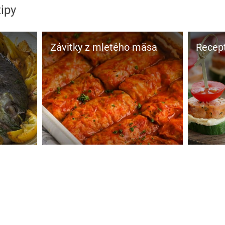
tipy
Závitky z mletého mäsa
Recep