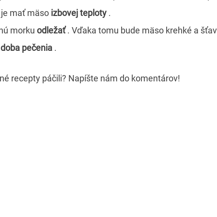
é je mať mäso
izbovej teploty
.
enú morku
odležať
. Vďaka tomu bude mäso krehké a šťav
 doba pečenia
.
né recepty páčili? Napíšte nám do komentárov!