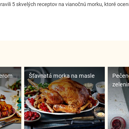
pravili 5 skvelých receptov na vianočnú morku, ktoré ocení
derom
Šťavnatá morka na masle
Pečené morčacie mäso so
zeleni