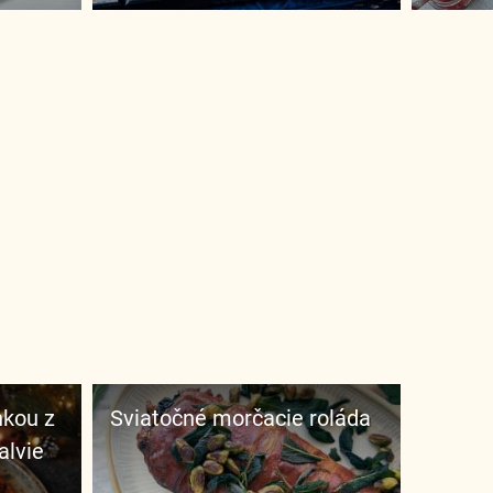
Sviatočné morčacie roláda
alvie