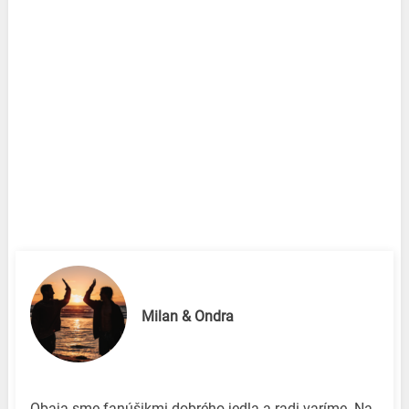
Milan & Ondra
Obaja sme fanúšikmi dobrého jedla a radi varíme. Na