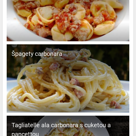
Špagety carbonara
Tagliatelle ala carbonara s cuketou a
pancettou