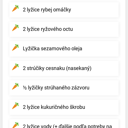
2 lyžice rybej omáčky
2 lyžice ryžového octu
Lyžička sezamového oleja
2 strúčiky cesnaku (nasekaný)
½ lyžičky strúhaného zázvoru
2 lyžice kukuričného škrobu
2 lyžice vody (+ ďalšie podľa potreby na