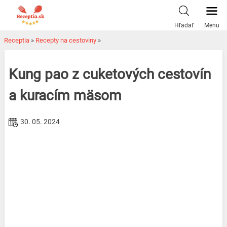
Skip
to
Hľadať
Menu
content
Receptia
»
Recepty na cestoviny
»
Kung pao z cuketových cestovín
a kuracím mäsom
30. 05. 2024