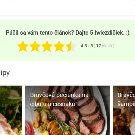
Páčil sa vám tento článok? Dajte 5 hviezdičiek. :)
4.5
/
5
(
17
hlasů
)
tipy
Bravčová pečienka na
Bravčová pečienka na
cibuľu a cesnaku
šampi