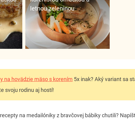
letnou zeleninou
ty na hovädzie mäso s korením
5x inak? Aký variant sa s
e svoju rodinu aj hostí!
ecepty na medailóniky z bravčovej bábiky chutili? Napí