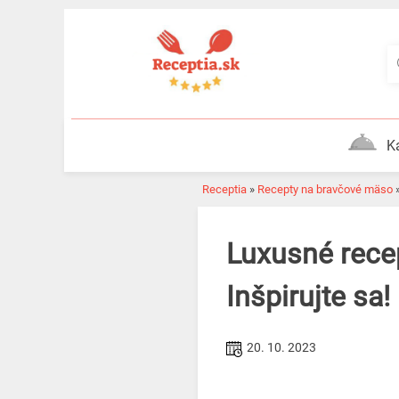
Skip
to
content
K
Receptia
»
Recepty na bravčové mäso
Luxusné recepty na bravčové medailónky z bábiky 5x inak.
Inšpirujte sa!
20. 10. 2023