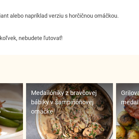
iant alebo napríklad verziu s horčičnou omáčkou.
koľvek, nebudete ľutovať!
Medailóniky z bravčovej
Grilované bravčové
bábiky v šampiňónovej
medail
o
omáčke