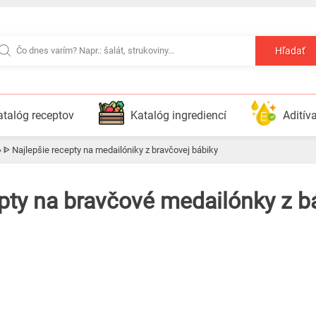
Hľadať
atalóg receptov
Katalóg ingrediencí
Aditív
»
ᐈ Najlepšie recepty na medailóniky z bravčovej bábiky