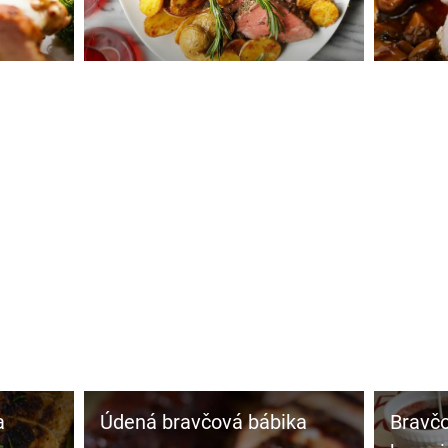
údená bravčová bábika
Bravčová pečienka s