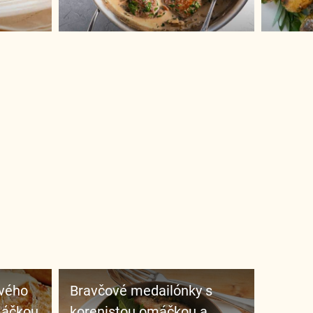
Bravčové medailónky s
máčkou
korenistou omáčkou a