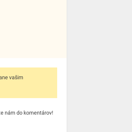
tane vašim
šte nám do komentárov!