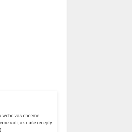
to webe vás chceme
eme radi, ak naše recepty
)