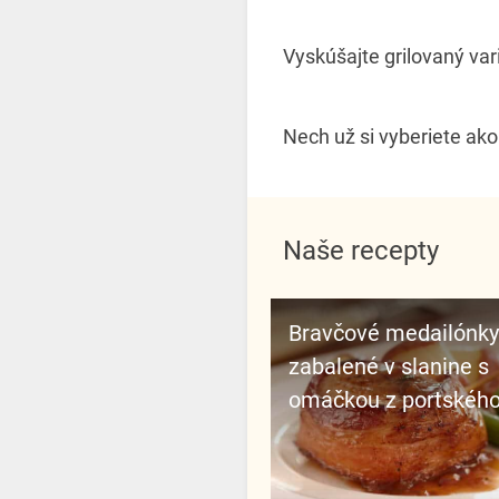
Vyskúšajte grilovaný var
Nech už si vyberiete ako
Naše recepty
Bravčové medailónky
zabalené v slanine s
omáčkou z portskéh