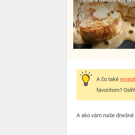
A čo také
recep
favoritom? Oslňt
A ako vám naše dnešné r