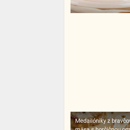
Medailóniky z bravčového
mäsa s horčičnou o