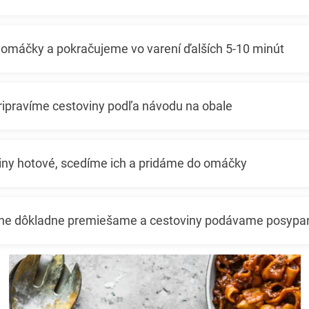
 omáčky a pokračujeme vo varení ďalších 5-10 minút
ripravíme cestoviny podľa návodu na obale
iny hotové, scedíme ich a pridáme do omáčky
čne dôkladne premiešame a cestoviny podávame posy