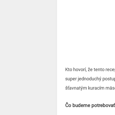
Kto hovorí, že tento rec
super jednoduchý postup 
šťavnatým kuracím mä
Čo budeme potrebovať