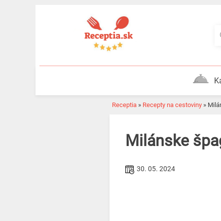
Skip
to
content
K
Receptia
»
Recepty na cestoviny
»
Mi
Milánske š
30. 05. 2024