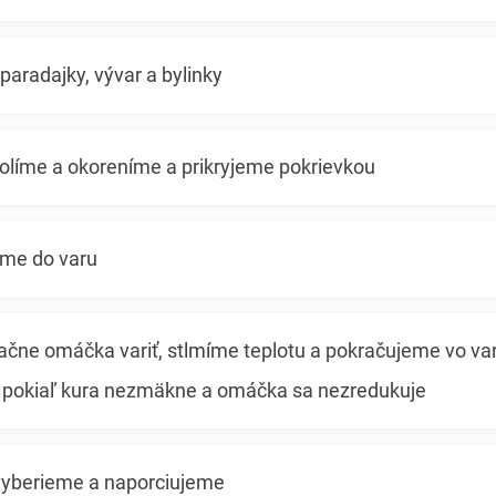
paradajky, vývar a bylinky
solíme a okoreníme a prikryjeme pokrievkou
eme do varu
ačne omáčka variť, stlmíme teplotu a pokračujeme vo var
, pokiaľ kura nezmäkne a omáčka sa nezredukuje
vyberieme a naporciujeme