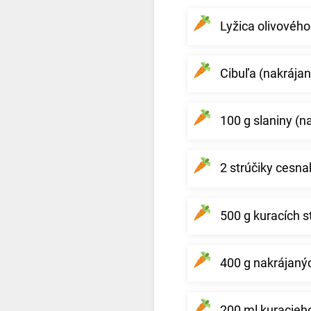
Lyžica olivového
Cibuľa (nakrájan
100 g slaniny (n
2 strúčiky cesna
500 g kuracích s
400 g nakrájaný
200 ml kuracieh