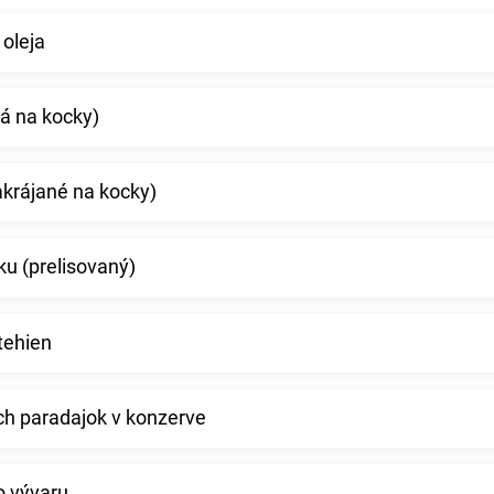
 oleja
á na kocky)
akrájané na kocky)
ku (prelisovaný)
tehien
ch paradajok v konzerve
o vývaru