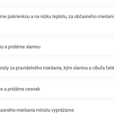
jeme pokrievkou a na nízku teplotu, za občasného miešan
tu a pridáme slaninu
úty za pravidelného miešania, kým slanina a cibuľa ľa
me a pridáme cesnak
časného miešania minútu vyprážame