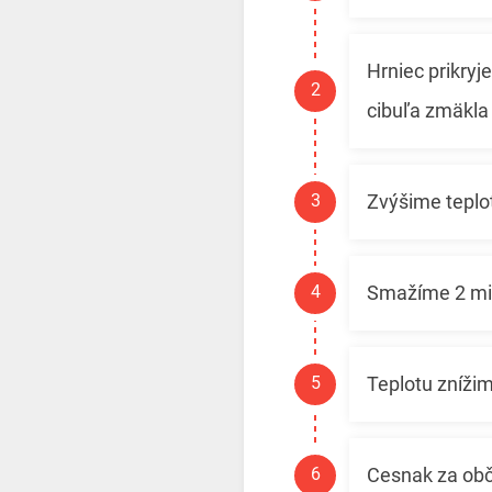
Hrniec prikry
cibuľa zmäkla
Zvýšime teplo
Smažíme 2 min
Teplotu zníži
Cesnak za ob