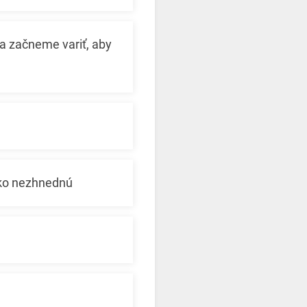
ia začneme variť, aby
hko nezhnednú