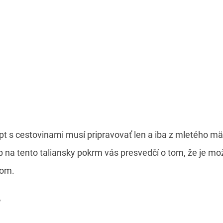
ept s cestovinami musí pripravovať len a iba z mletého m
na tento taliansky pokrm vás presvedčí o tom, že je možn
som.