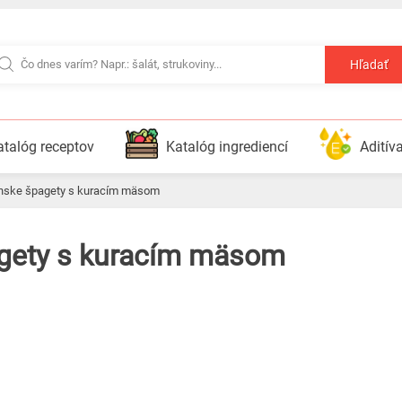
Hľadať
atalóg receptov
Katalóg ingrediencí
Aditív
lánske špagety s kuracím mäsom
pagety s kuracím mäsom