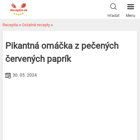
Skip
to
Hľadať
Menu
content
Receptia
»
Ostatné recepty
»
Pikantná omáčka z pečených
červených paprík
30. 05. 2024