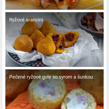
Ryžové arancini
Pečené ryžové gule so syrom a šunkou