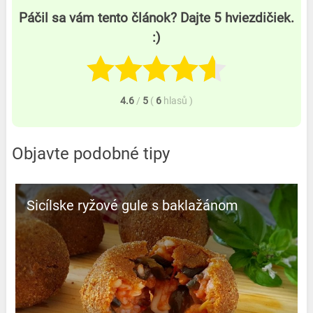
Páčil sa vám tento článok? Dajte 5 hviezdičiek.
:)
4.6
/
5
(
6
hlasů
)
Objavte podobné tipy
Sicílske ryžové gule s baklažánom