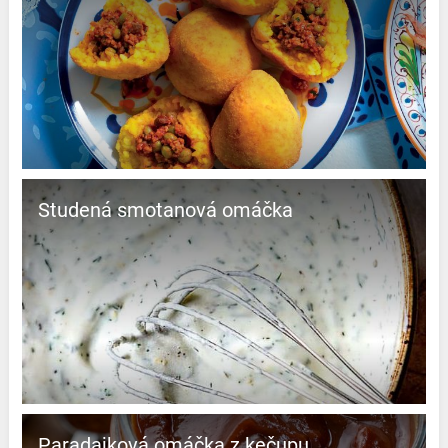
Studená smotanová omáčka
Paradajková omáčka z kečupu