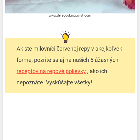
www.delscookingtwist.com
Ak ste milovníci červenej repy v akejkoľvek
forme, pozrite sa aj na našich 5 úžasných
receptov na repové polievky
, ako ich
nepoznáte. Vyskúšajte všetky!