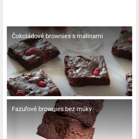
Čokoládové brownies s malinami
Fazuľové brownies bez múky