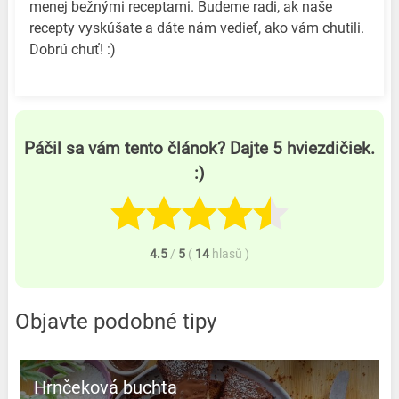
menej bežnými receptami. Budeme radi, ak naše
recepty vyskúšate a dáte nám vedieť, ako vám chutili.
Dobrú chuť! :)
Páčil sa vám tento článok? Dajte 5 hviezdičiek.
:)
4.5
/
5
(
14
hlasů
)
Objavte podobné tipy
Hrnčeková buchta