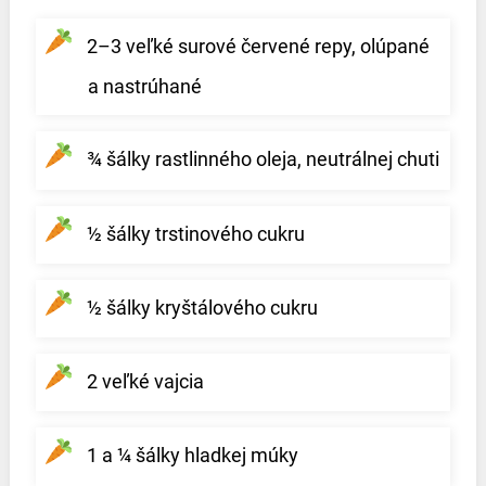
2–3 veľké surové červené repy, olúpané
a nastrúhané
¾ šálky rastlinného oleja, neutrálnej chuti
½ šálky trstinového cukru
½ šálky kryštálového cukru
2 veľké vajcia
1 a ¼ šálky hladkej múky