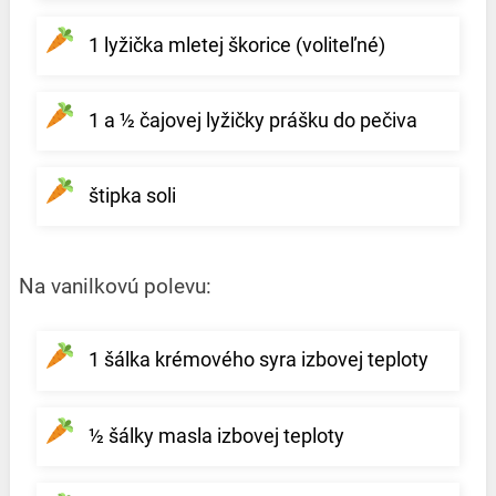
1 lyžička mletej škorice (voliteľné)
1 a ½ čajovej lyžičky prášku do pečiva
štipka soli
Na vanilkovú polevu:
1 šálka krémového syra izbovej teploty
½ šálky masla izbovej teploty