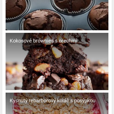
Kokosové brownies s orechmi
Kysnutý rebarborový koláč s posýpkou