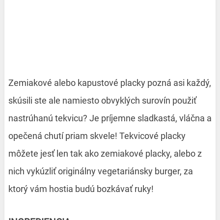
Zemiakové alebo kapustové placky pozná asi každý,
skúsili ste ale namiesto obvyklých surovín použiť
nastrúhanú tekvicu? Je príjemne sladkastá, vláčna a
opečená chutí priam skvele! Tekvicové placky
môžete jesť len tak ako zemiakové placky, alebo z
nich vykúzliť originálny vegetariánsky burger, za
ktorý vám hostia budú bozkávať ruky!