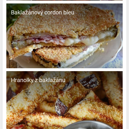
Baklažánový cordon bleu
Hranolky z baklažánu