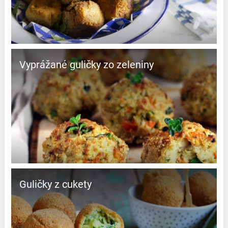
Vyprážané guličky zo zeleniny
Guličky z cukety