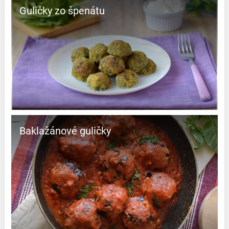
Guličky zo špenátu
Baklažánové guličky