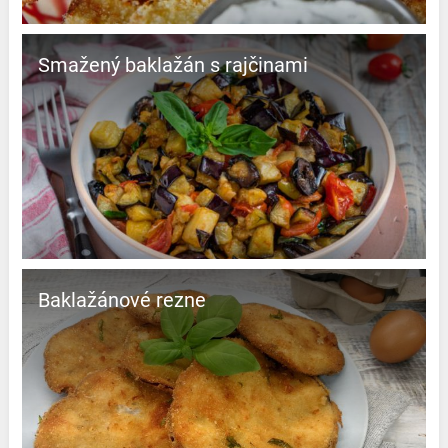
Smažený baklažán s rajčinami
Baklažánové rezne