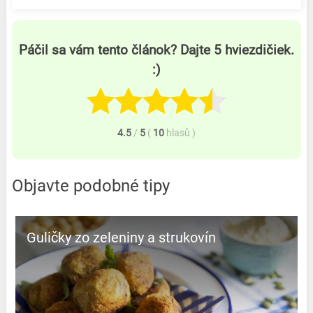
Páčil sa vám tento článok? Dajte 5 hviezdičiek.
:)
4.5
/
5
(
10
hlasů
)
Objavte podobné tipy
Guličky zo zeleniny a strukovín