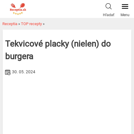
Skip
to
Hľadať
Menu
content
Receptia
»
TOP recepty
»
Tekvicové placky (nielen) do
burgera
30. 05. 2024