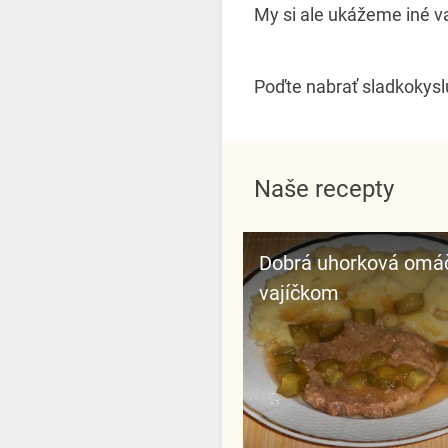
My si ale ukážeme iné va
Poďte nabrať sladkokyslú
Naše recepty
Dobrá uhorková omáčka s
vajíčkom