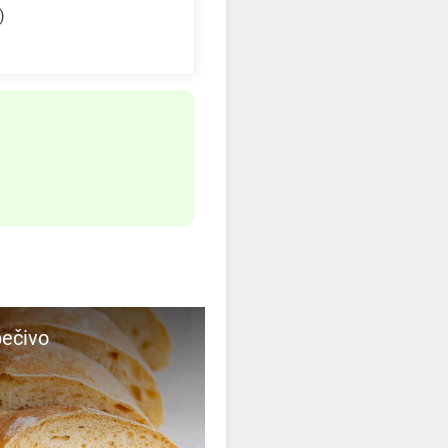
)
 pečivo