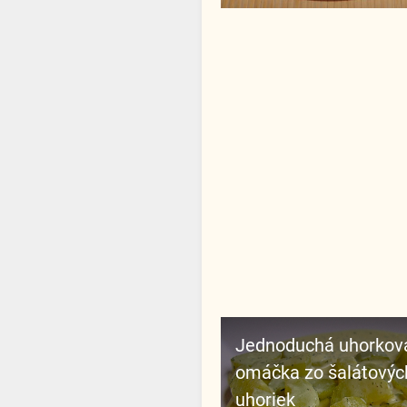
Jednoduchá uhorková
omáčka zo šalátovýc
uhoriek