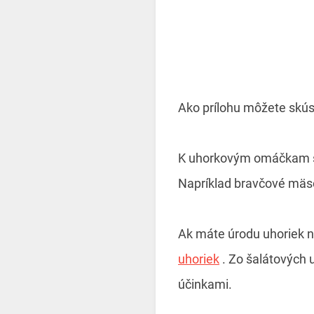
Ako prílohu môžete skús
K uhorkovým omáčkam si 
Napríklad bravčové mäso
Ak máte úrodu uhoriek n
uhoriek
. Zo šalátových 
účinkami.