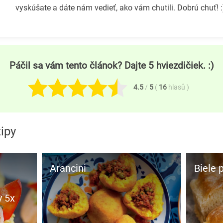
vyskúšate a dáte nám vedieť, ako vám chutili. Dobrú chuť! :
Páčil sa vám tento článok? Dajte 5 hviezdičiek. :)
4.5
/
5
(
16
hlasů
)
tipy
Arancini
Biele
y 5x