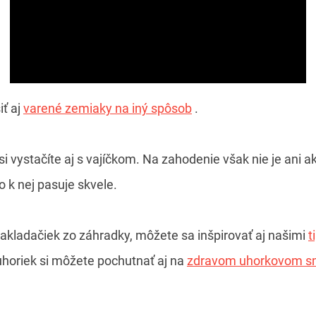
iť aj
varené zemiaky na iný spôsob
.
vystačíte aj s vajíčkom. Na zahodenie však nie je ani 
 k nej pasuje skvele.
akladačiek zo záhradky, môžete sa inšpirovať aj našimi
t
uhoriek si môžete pochutnať aj na
zdravom uhorkovom s