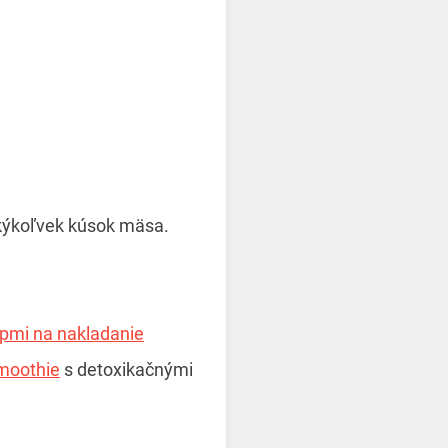
akýkoľvek kúsok mäsa.
ipmi na nakladanie
moothie
s detoxikačnými