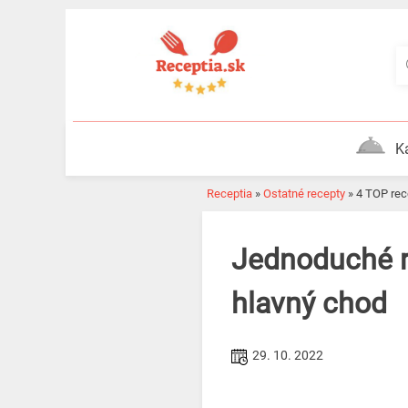
Skip
to
content
K
Receptia
»
Ostatné recepty
»
4 TOP re
Jednoduché recepty na omáčky z uhoriek ako vynikajúci
hlavný chod
29. 10. 2022