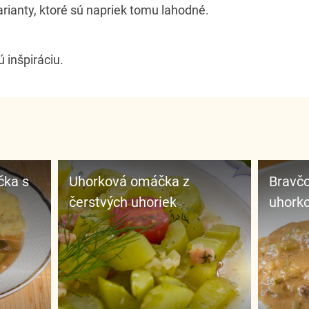
rianty, ktoré sú napriek tomu lahodné.
 inšpiráciu.
Uhorková omáčka z
Bravčové mäso s
čerstvých uhoriek
uhork