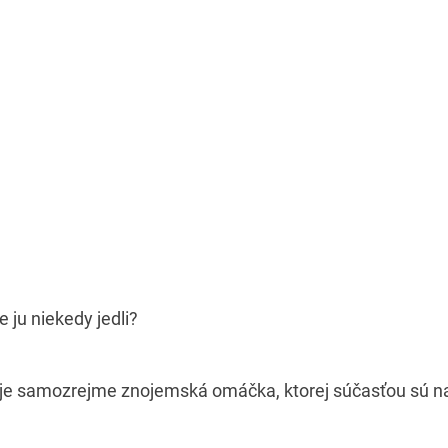
 ju niekedy jedli?
e samozrejme znojemská omáčka, ktorej súčasťou sú na