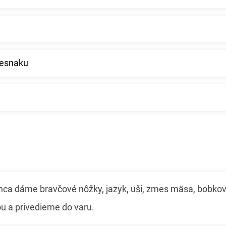
cesnaku
ca dáme bravčové nôžky, jazyk, uši, zmes mäsa, bobkové 
u a privedieme do varu.