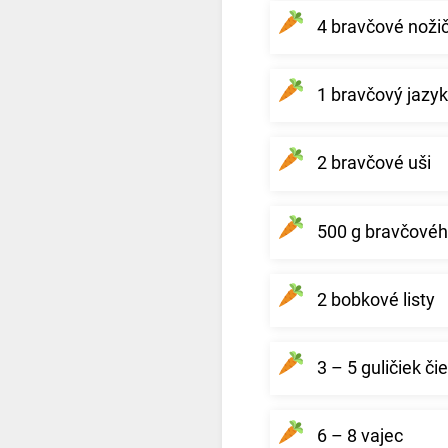
4 bravčové noži
1 bravčový jazyk
2 bravčové uši
500 g bravčovéh
2 bobkové listy
3 – 5 guličiek či
6 – 8 vajec