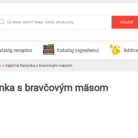
Hľadať
atalóg receptov
Katalóg ingrediencí
Aditív
k
»
Vaječná tlačenka s bravčovým mäsom
čenka s bravčovým mäsom