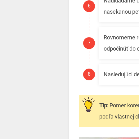
Naukladáme do
nasekanou pe
Rovnomerne ro
odpočinúť do c
Nasledujúci de
Tip:
Pomer koreni
podľa vlastnej c