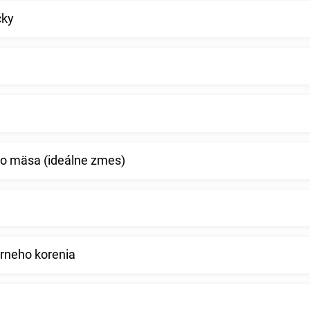
čky
o mäsa (ideálne zmes)
erneho korenia