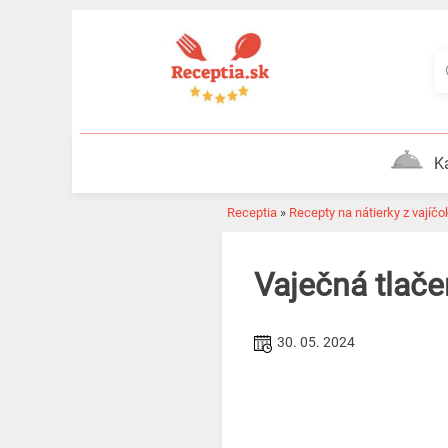
Skip
to
content
K
Receptia
»
Recepty na nátierky z vajíčo
Vaječná tla
30. 05. 2024