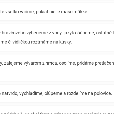
lote všetko varíme, pokiaľ nie je mäso mäkké.
 bravčového vyberieme z vody, jazyk ošúpeme, ostatné 
me či vidličkou roztrháme na kúsky.
, zalejeme vývarom z hrnca, osolíme, pridáme pretlačen
e natvrdo, vychladíme, olúpeme a rozdelíme na polovice.