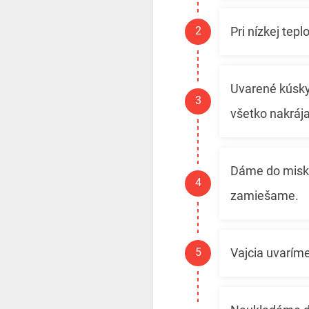
Pri nízkej tep
Uvarené kúsky
všetko nakrája
Dáme do misky
zamiešame.
Vajcia uvarím