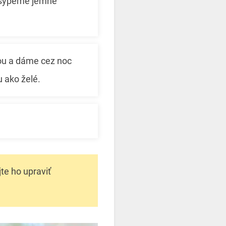
zasypeme jemne
ou a dáme cez noc
 ako želé.
te ho upraviť