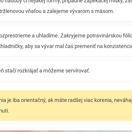
 nádoby či nejakej formy, prípadne zapekacej misky, 
tržlenovou vňaťou a zalejeme vývarom s mäsom.
zprestrieme a uhladíme. Zakryjeme potravinárskou fóli
hladničky, aby sa vývar mal čas premeniť na konzistenciu
ň stačí rozkrájať a môžeme servírovať.
a je iba orientačný, ak máte radšej viac korenia, neváhaj
huti.