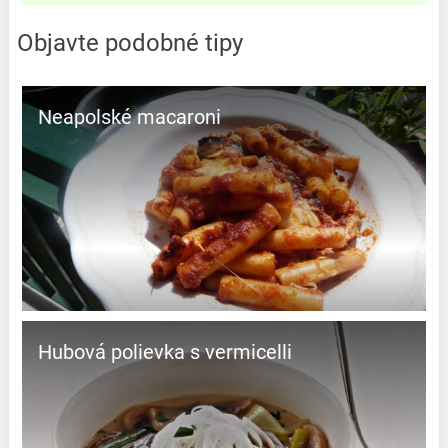
Objavte podobné tipy
Neapolské macaroni
Hubová polievka s vermicelli