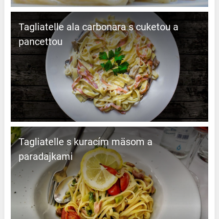
Tagliatelle ala carbonara s cuketou a
pancettou
Tagliatelle s kuracím mäsom a
paradajkami