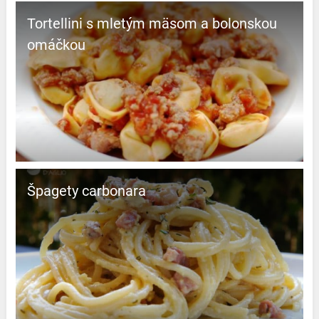
Tortellini s mletým mäsom a bolonskou
omáčkou
Špagety carbonara