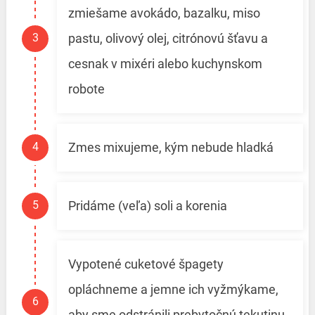
zmiešame avokádo, bazalku, miso
pastu, olivový olej, citrónovú šťavu a
cesnak v mixéri alebo kuchynskom
robote
Zmes mixujeme, kým nebude hladká
Pridáme (veľa) soli a korenia
Vypotené cuketové špagety
opláchneme a jemne ich vyžmýkame,
aby sme odstránili prebytočnú tekutinu,