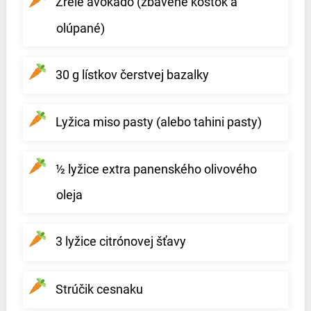
Zrelé avokádo (zbavené kôstok a
olúpané)
30 g lístkov čerstvej bazalky
Lyžica miso pasty (alebo tahini pasty)
½ lyžice extra panenského olivového
oleja
3 lyžice citrónovej šťavy
Strúčik cesnaku