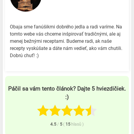
Obaja sme fanúšikmi dobrého jedla a radi varíme. Na
tomto webe vás chceme inšpirovať tradičnými, ale aj
menej bežnými receptami. Budeme radi, ak naše
recepty vyskúšate a dáte nám vedieť, ako vám chutili.
Dobrú chuť! :)
Páčil sa vám tento článok? Dajte 5 hviezdičiek.
:)
4.5
/
5
(
15
hlasů
)