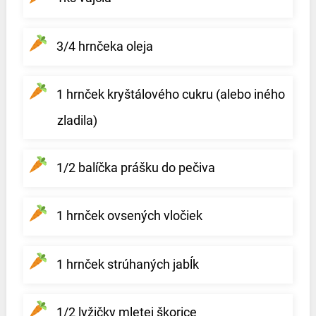
3/4 hrnčeka oleja
1 hrnček kryštálového cukru (alebo iného
zladila)
1/2 balíčka prášku do pečiva
1 hrnček ovsených vločiek
1 hrnček strúhaných jabĺk
1/2 lyžičky mletej škorice