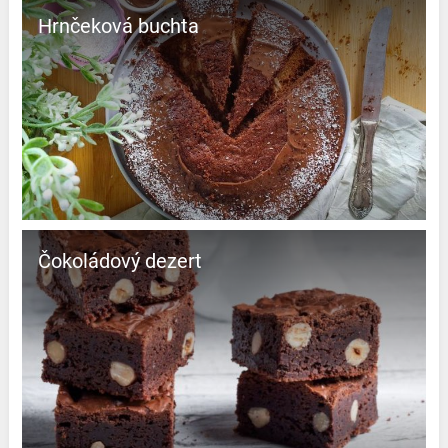
Hrnčeková buchta
čokoládový dezert