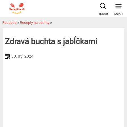
Skip
to
Hľadať
Menu
content
Receptia
»
Recepty na buchty
»
Zdravá buchta s jabĺčkami
30. 05. 2024