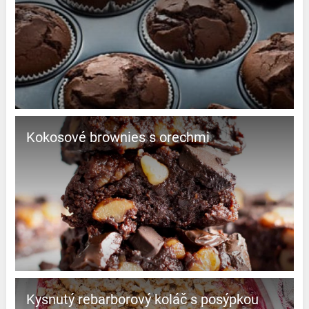
Kokosové brownies s orechmi
Kysnutý rebarborový koláč s posýpkou