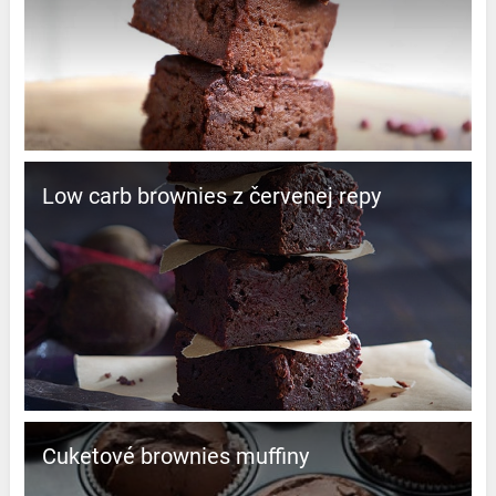
Low carb brownies z červenej repy
Cuketové brownies muffiny