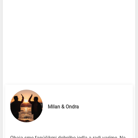
Milan & Ondra
Obaja sme fanúšikmi dobrého jedla a radi varíme. Na