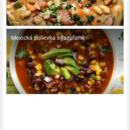
Mexická polievka s fazuľami