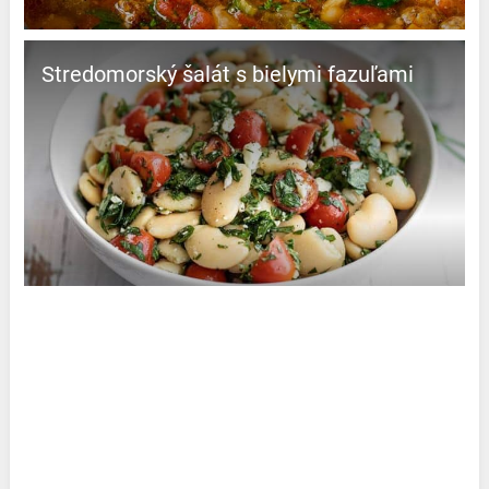
Stredomorský šalát s bielymi fazuľami