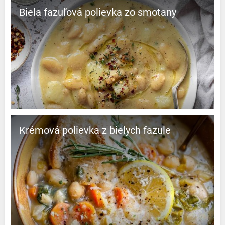
Biela fazuľová polievka zo smotany
Krémová polievka z bielych fazule