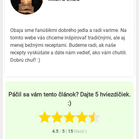
Obaja sme fanúšikmi dobrého jedla a radi varíme. Na
tomto webe vás chceme inšpirovať tradičnými, ale aj
menej bežnými receptami. Budeme radi, ak naše
recepty vyskúšate a dáte nám vedieť, ako vám chutili.
Dobrú chuť! :)
Páčil sa vám tento článok? Dajte 5 hviezdičiek.
:)
4.5
/
5
(
15
hlasů
)