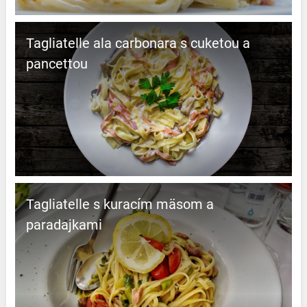
Tagliatelle ala carbonara s cuketou a
pancettou
Tagliatelle s kuracím mäsom a
paradajkami