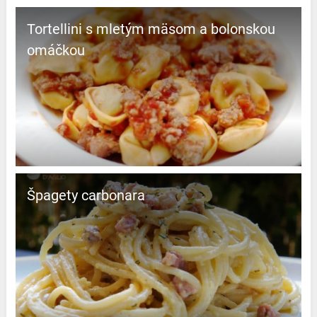
Tortellini s mletým mäsom a bolonskou
omáčkou
Špagety carbonara