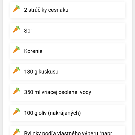
2 strúčiky cesnaku
Soľ
Korenie
180 g kuskusu
350 ml vriacej osolenej vody
100 g olív (nakrájaných)
Bylinky podľa vlastného výberu (napr.