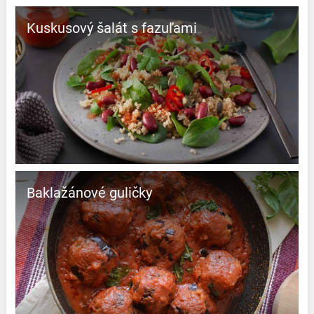
Kuskusový šalát s fazuľami
Baklažánové guličky