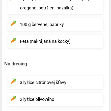
oregano, petržlen, bazalka)
100 g červenej papriky
Feta (nakrájaná na kocky)
Na dresing
3 lyžice citrónovej šťavy
2 lyžice olivového