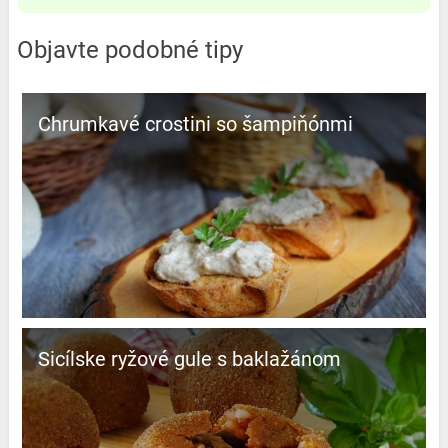
Objavte podobné tipy
Chrumkavé crostini so šampiňónmi
Sicílske ryžové gule s baklažánom