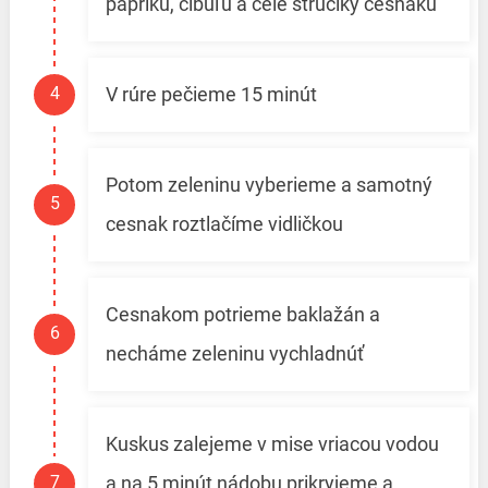
papriku, cibuľu a celé strúčiky cesnaku
V rúre pečieme 15 minút
Potom zeleninu vyberieme a samotný
cesnak roztlačíme vidličkou
Cesnakom potrieme baklažán a
necháme zeleninu vychladnúť
Kuskus zalejeme v mise vriacou vodou
a na 5 minút nádobu prikryjeme a