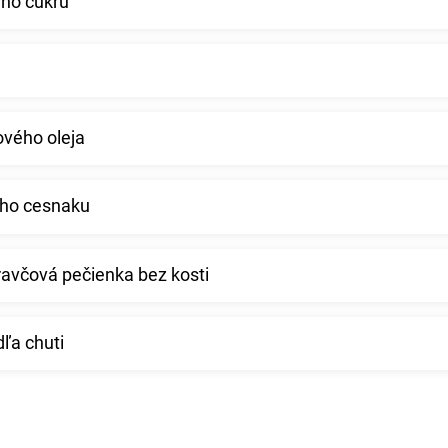
ého cukru
ového oleja
ého cesnaku
ravčová pečienka bez kosti
dľa chuti