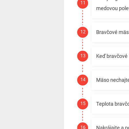
medovou pole
Bravčové mäso 
Keď bravčové m
Mäso nechajte
Teplota bravč
Nakrájajte a p