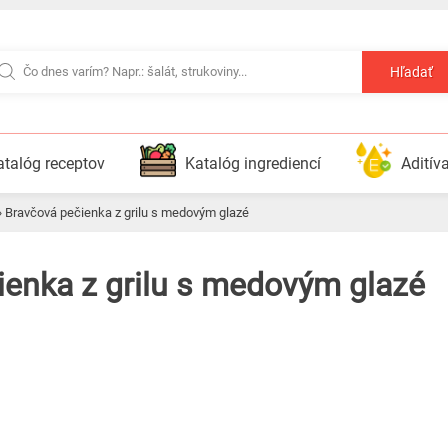
Hľadať
atalóg receptov
Katalóg ingrediencí
Aditív
»
Bravčová pečienka z grilu s medovým glazé
čienka z grilu s medovým glazé