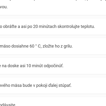
vou.
obráťte a asi po 20 minútach skontrolujte teplotu.
äso dosiahne 60 ° C, zložte ho z grilu.
 na doske asi 10 minút odpočinúť.
ového mäsa bude v pokoji ďalej stúpať.
odávajte.