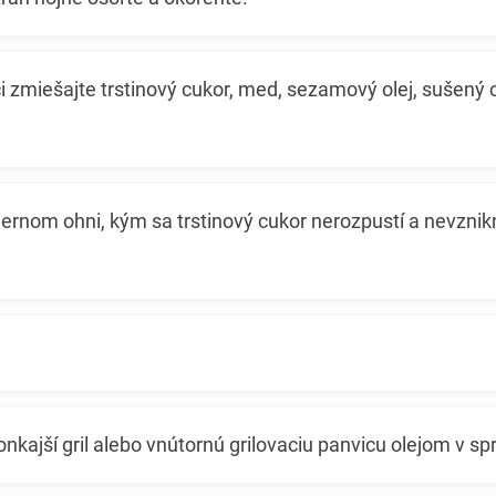
i zmiešajte trstinový cukor, med, sezamový olej, sušený c
ernom ohni, kým sa trstinový cukor nerozpustí a nevznik
onkajší gril alebo vnútornú grilovaciu panvicu olejom v spr