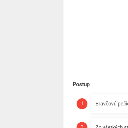
Postup
Bravčovú peči
Zo všetkých st