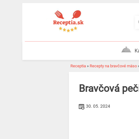
Skip
to
content
K
Receptia
»
Recepty na bravčové mäso
Bravčová pe
30. 05. 2024