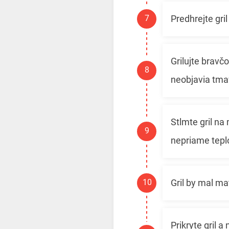
Predhrejte gri
Grilujte bravč
neobjavia tmav
Stlmte gril n
nepriame tepl
Gril by mal ma
Prikryte gril 