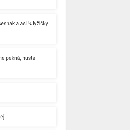
esnak a asi ¼ lyžičky
ne pekná, hustá
eji.