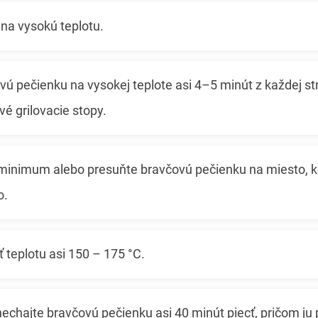
l na vysokú teplotu.
ovú pečienku na vysokej teplote asi 4–5 minút z každej s
é grilovacie stopy.
a minimum alebo presuňte bravčovú pečienku na miesto, k
o.
ť teplotu asi 150 – 175 °C.
a nechajte bravčovú pečienku asi 40 minút piecť, pričom ju