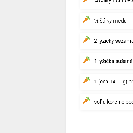
¼ šálky trstinov
⅓ šálky medu
2 lyžičky sezam
1 lyžička sušen
1 (cca 1400 g) b
soľ a korenie po