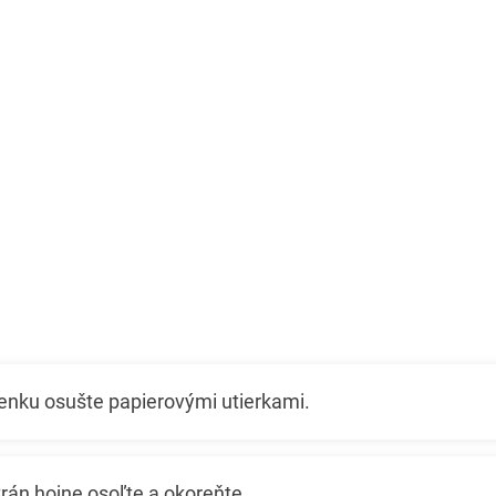
enku osušte papierovými utierkami.
rán hojne osoľte a okoreňte.