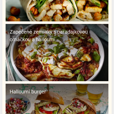
Zapečené zemiaky s paradajkovou
omáčkou a halloumi
Halloumi burger