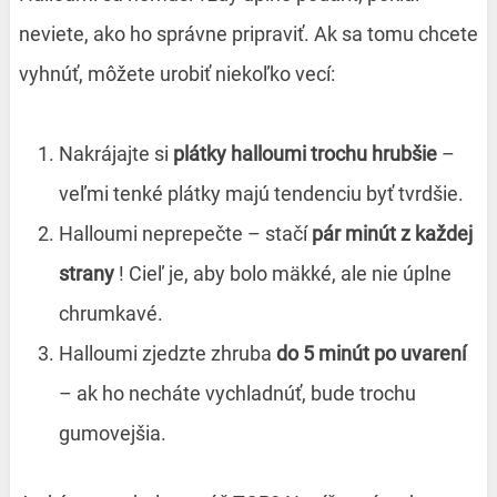
neviete, ako ho správne pripraviť. Ak sa tomu chcete
vyhnúť, môžete urobiť niekoľko vecí:
Nakrájajte si
plátky halloumi trochu hrubšie
–
veľmi tenké plátky majú tendenciu byť tvrdšie.
Halloumi neprepečte – stačí
pár minút z každej
strany
! Cieľ je, aby bolo mäkké, ale nie úplne
chrumkavé.
Halloumi zjedzte zhruba
do 5 minút po uvarení
– ak ho necháte vychladnúť, bude trochu
gumovejšia.