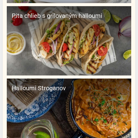
Pita chlieb s grilovaným halloumi
Halloumi Stroganov