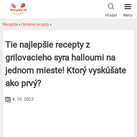
Skip
to
Hľadať
Menu
content
Receptia
»
Ostatné recepty
»
Tie najlepšie recepty z
grilovacieho syra halloumi na
jednom mieste! Ktorý vyskúšate
ako prvý?
4. 10. 2022