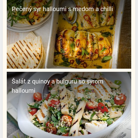
Pečený syr halloumi s medom a chilli
Šalát z quinoy a bulguru so syrom
halloumi