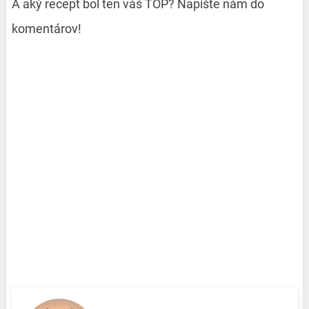
A aký recept bol ten váš TOP? Napíšte nám do
komentárov!