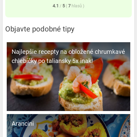
4.1
/
5
(
7
hlasů
)
Objavte podobné tipy
Najlepšie recepty na obložené chrumkavé
chlebíčky po taliansky 5x inak!
Arancini