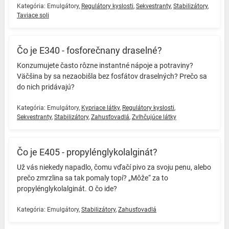
Kategória:
Emulgátory
,
Regulátory kyslosti
,
Sekvestranty
,
Stabilizátory
,
Taviace soli
Čo je E340 - fosforečnany draselné?
Konzumujete často rôzne instantné nápoje a potraviny?
Väčšina by sa nezaobišla bez fosfátov draselných? Prečo sa
do nich pridávajú? ️
Kategória:
Emulgátory
,
Kypriace látky
,
Regulátory kyslosti
,
Sekvestranty
,
Stabilizátory
,
Zahusťovadlá
,
Zvlhčujúce látky
Čo je E405 - propylénglykolalginát?
Už vás niekedy napadlo, čomu vďačí pivo za svoju penu, alebo
prečo zmrzlina sa tak pomaly topí? „Môže“ za to
propylénglykolalginát. O čo ide? ️
Kategória:
Emulgátory
,
Stabilizátory
,
Zahusťovadlá