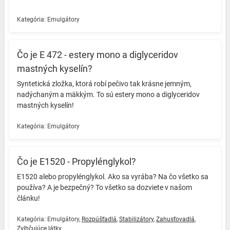
Kategória:
Emulgátory
Čo je E 472 - estery mono a diglyceridov
mastných kyselín?
Syntetická zložka, ktorá robí pečivo tak krásne jemným,
nadýchaným a mäkkým. To sú estery mono a diglyceridov
mastných kyselín! ️
Kategória:
Emulgátory
Čo je E1520 - Propylénglykol?
E1520 alebo propylénglykol. Ako sa vyrába? Na čo všetko sa
používa? A je bezpečný? To všetko sa dozviete v našom
článku! ️
Kategória:
Emulgátory
,
Rozpúšťadlá
,
Stabilizátory
,
Zahusťovadlá
,
Zvlhčujúce látky