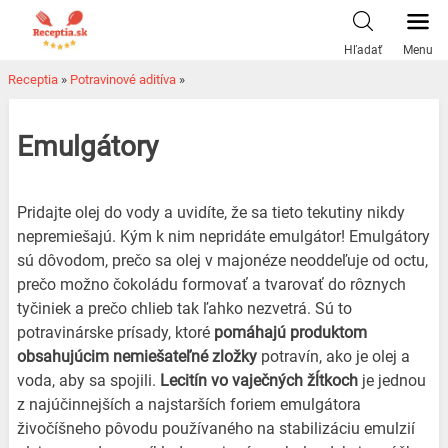
Skip
to
Hľadať
Menu
content
Receptia
»
Potravinové aditíva
»
Emulgátory
Pridajte olej do vody a uvidíte, že sa tieto tekutiny nikdy
nepremiešajú. Kým k nim nepridáte emulgátor!
Emulgátory
sú dôvodom, prečo sa olej v majonéze neoddeľuje od octu,
prečo možno čokoládu formovať a tvarovať do rôznych
tyčiniek a prečo chlieb tak ľahko nezvetrá.
Sú to
potravinárske prísady, ktoré
pomáhajú produktom
obsahujúcim nemiešateľné zložky
potravín, ako je olej a
voda, aby sa spojili.
Lecitín vo vaječných žĺtkoch
je jednou
z najúčinnejších a najstarších foriem emulgátora
živočíšneho pôvodu používaného na stabilizáciu emulzií