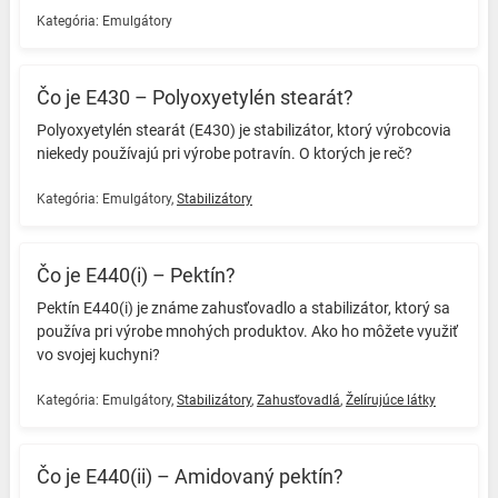
Kategória:
Emulgátory
Čo je E430 – Polyoxyetylén stearát?
Polyoxyetylén stearát (E430) je stabilizátor, ktorý výrobcovia
niekedy používajú pri výrobe potravín. O ktorých je reč? ️
Kategória:
Emulgátory
,
Stabilizátory
Čo je E440(i) – Pektín?
Pektín E440(i) je známe zahusťovadlo a stabilizátor, ktorý sa
používa pri výrobe mnohých produktov. Ako ho môžete využiť
vo svojej kuchyni? ️
Kategória:
Emulgátory
,
Stabilizátory
,
Zahusťovadlá
,
Želírujúce látky
Čo je E440(ii) – Amidovaný pektín?