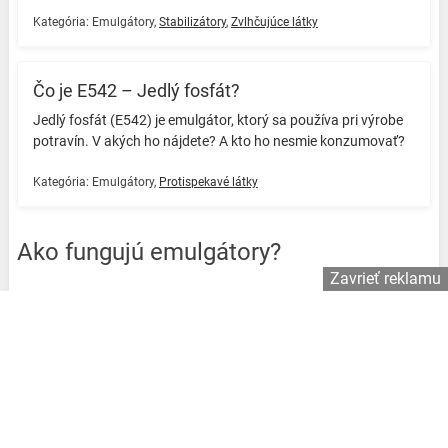
Kategória:
Emulgátory
,
Stabilizátory
,
Zvlhčujúce látky
Čo je E542 – Jedlý fosfát?
Jedlý fosfát (E542) je emulgátor, ktorý sa používa pri výrobe
potravín. V akých ho nájdete? A kto ho nesmie konzumovať? ️
Kategória:
Emulgátory
,
Protispekavé látky
Ako fungujú emulgátory?
Zavrieť reklamu
Základná štruktúra emulgátora zahŕňa
hydrofóbnu časť
,
obvykle mastnú kyselinu s dlhým reťazcom, a
hydrofilnú
časť
, ktorá môže byť buď nabitá, alebo bez náboja.
Hydrofóbna časť emulgátora sa rozpúšťa v olejovej fáze a
hydrofilná časť sa rozpúšťa vo vodnej fáze za vzniku
disperzie malých kvapôčok oleja.
Emulgátory tak tvoria a
stabilizujú emulzie olej vo vode (napr. majonéza),