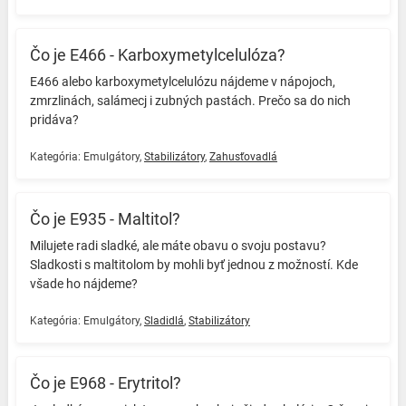
Čo je E466 - Karboxymetylcelulóza?
E466 alebo karboxymetylcelulózu nájdeme v nápojoch,
zmrzlinách, salámecj i zubných pastách. Prečo sa do nich
pridáva? ️
Kategória:
Emulgátory
,
Stabilizátory
,
Zahusťovadlá
Čo je E935 - Maltitol?
Milujete radi sladké, ale máte obavu o svoju postavu?
Sladkosti s maltitolom by mohli byť jednou z možností. Kde
všade ho nájdeme? ️
Kategória:
Emulgátory
,
Sladidlá
,
Stabilizátory
Čo je E968 - Erytritol?