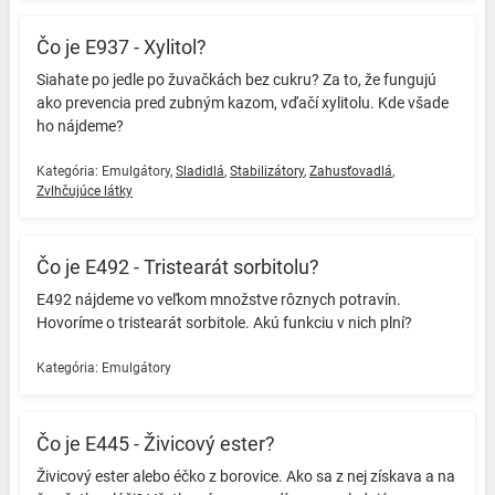
Čo je E937 - Xylitol?
Siahate po jedle po žuvačkách bez cukru? Za to, že fungujú
ako prevencia pred zubným kazom, vďačí xylitolu. Kde všade
ho nájdeme? ️
Kategória:
Emulgátory
,
Sladidlá
,
Stabilizátory
,
Zahusťovadlá
,
Zvlhčujúce látky
Čo je E492 - Tristearát sorbitolu?
E492 nájdeme vo veľkom množstve rôznych potravín.
Hovoríme o tristearát sorbitole. Akú funkciu v nich plní? ️
Kategória:
Emulgátory
Čo je E445 - Živicový ester?
Živicový ester alebo éčko z borovice. Ako sa z nej získava a na