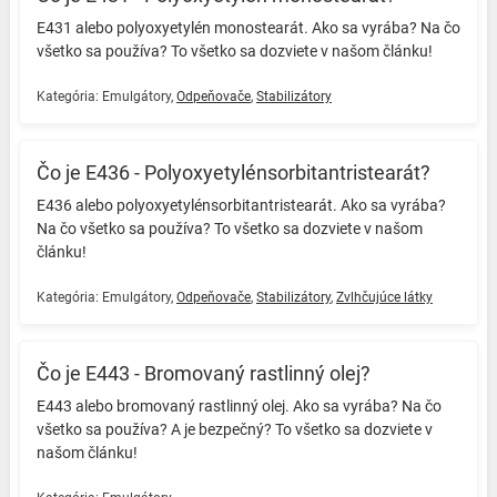
E431 alebo polyoxyetylén monostearát. Ako sa vyrába? Na čo
všetko sa používa? To všetko sa dozviete v našom článku! ️
Kategória:
Emulgátory
,
Odpeňovače
,
Stabilizátory
Čo je E436 - Polyoxyetylénsorbitantristearát?
E436 alebo polyoxyetylénsorbitantristearát. Ako sa vyrába?
Na čo všetko sa používa? To všetko sa dozviete v našom
článku! ️
Kategória:
Emulgátory
,
Odpeňovače
,
Stabilizátory
,
Zvlhčujúce látky
Čo je E443 - Bromovaný rastlinný olej?
E443 alebo bromovaný rastlinný olej. Ako sa vyrába? Na čo
všetko sa používa? A je bezpečný? To všetko sa dozviete v
našom článku! ️