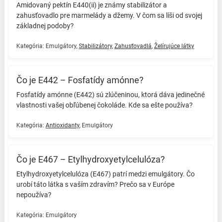
Amidovaný pektín E440(ii) je známy stabilizátor a
zahusťovadlo pre marmelády a džemy. V čom sa líši od svojej
základnej podoby? ️
Kategória:
Emulgátory
,
Stabilizátory
,
Zahusťovadlá
,
Želírujúce látky
Čo je E442 – Fosfatídy amónne?
Fosfatídy amónne (E442) sú zlúčeninou, ktorá dáva jedinečné
vlastnosti vašej obľúbenej čokoláde. Kde sa ešte používa? ️
Kategória:
Antioxidanty
,
Emulgátory
Čo je E467 – Etylhydroxyetylcelulóza?
Etylhydroxyetylcelulóza (E467) patrí medzi emulgátory. Čo
urobí táto látka s vaším zdravím? Prečo sa v Európe
nepoužíva? ️
Kategória:
Emulgátory