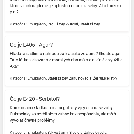
ktoré v nich nájdeme, je aj fosforečnan draselný. Akú funkciu
plní? ️
Kategória:
Emulgátory
,
Regulátory kyslosti
,
Stabilizátory
Čo je E406 - Agar?
Hľadáte rastlinnú náhradu za klasickú želatínu? Skúste agar.
Táto látka získavaná z morských rias má ale aj ďalšie využitie.
Aká? ️
Kategória:
Emulgátory
,
Stabilizátory
,
Zahusťovadlá
,
Želírujúce látky
Čo je E420 - Sorbitol?
Konzumácia sladkostí má negatívny vplyv na naše zuby.
️Cukrovinky so sorbitolom zubný kaz nespôsobia, ale môžu
vyvolať črevné problémy. ️
Kategória:
Emulgátory
,
Sekvestranty
,
Sladidlá
,
Zahusťovadlá
,