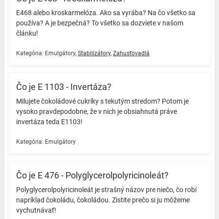
E468 alebo kroskarmelóza. Ako sa vyrába? Na čo všetko sa
používa? A je bezpečná? To všetko sa dozviete v našom
článku! ️
Kategória:
Emulgátory
,
Stabilizátory
,
Zahusťovadlá
Čo je E 1103 - Invertáza?
Milujete čokoládové cukríky s tekutým stredom? ️Potom je
vysoko pravdepodobne, že v nich je obsiahnutá práve
invertáza teda E1103! ️
Kategória:
Emulgátory
Čo je E 476 - Polyglycerolpolyricinoleát?
Polyglycerolpolyricinoleát je strašný názov pre niečo, čo robí
napríklad čokoládu, čokoládou. Zistite prečo si ju môžeme
vychutnávať! ️