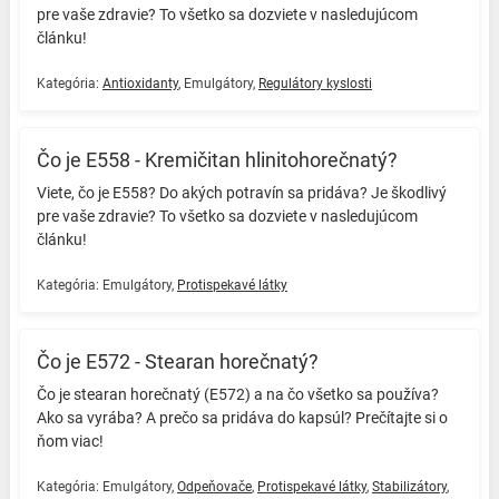
pre vaše zdravie? To všetko sa dozviete v nasledujúcom
článku! ️
Kategória:
Antioxidanty
,
Emulgátory
,
Regulátory kyslosti
Čo je E558 - Kremičitan hlinitohorečnatý?
Viete, čo je E558? Do akých potravín sa pridáva? Je škodlivý
pre vaše zdravie? To všetko sa dozviete v nasledujúcom
článku! ️
Kategória:
Emulgátory
,
Protispekavé látky
Čo je E572 - Stearan horečnatý?
Čo je stearan horečnatý (E572) a na čo všetko sa používa?
Ako sa vyrába? A prečo sa pridáva do kapsúl? Prečítajte si o
ňom viac! ️
Kategória:
Emulgátory
,
Odpeňovače
,
Protispekavé látky
,
Stabilizátory
,