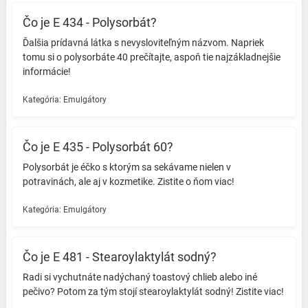
Čo je E 434 - Polysorbát?
Ďalšia prídavná látka s nevysloviteľným názvom. Napriek
tomu si o polysorbáte 40 prečítajte, aspoň tie najzákladnejšie
informácie! ️
Kategória:
Emulgátory
Čo je E 435 - Polysorbát 60?
Polysorbát je éčko s ktorým sa sekávame nielen v
potravinách, ale aj v kozmetike.️ Zistite o ňom viac! ️
Kategória:
Emulgátory
Čo je E 481 - Stearoylaktylát sodný?
Radi si vychutnáte nadýchaný toastový chlieb alebo iné
pečivo? Potom za tým stojí stearoylaktylát sodný! Zistite viac!