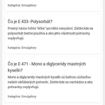
Kategória:
Emulgátory
Čo je E 433- Polysorbát?
Presný názov tohto "éčka" asi nikto nevysloví. Zistite kde sa
polysorbát bežne používa a ako jeho vlastnosti potraviny
ovplyvňujú. ️
Kategória:
Emulgátory
Čo je E 471 - Mono a diglyceridy mastných
kyselín?
Mono a diglyceridy mastných kyselín sú bežnou súčasťou
našich obľúbených potravín. Zistite kde sa nachádza a ako
potvaviny ovplyvňujú. ️
Kategória:
Emulgátory