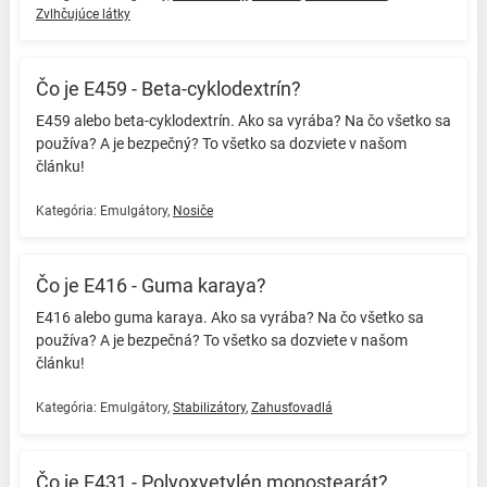
Zvlhčujúce látky
Čo je E459 - Beta-cyklodextrín?
E459 alebo beta-cyklodextrín. Ako sa vyrába? Na čo všetko sa
používa? A je bezpečný? To všetko sa dozviete v našom
článku! ️
Kategória:
Emulgátory
,
Nosiče
Čo je E416 - Guma karaya?
E416 alebo guma karaya. Ako sa vyrába? Na čo všetko sa
používa? A je bezpečná? To všetko sa dozviete v našom
článku! ️
Kategória:
Emulgátory
,
Stabilizátory
,
Zahusťovadlá
Čo je E431 - Polyoxyetylén monostearát?