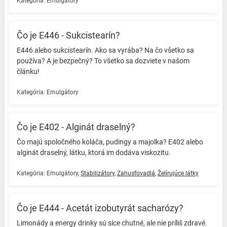
Kategória:
Emulgátory
Čo je E446 - Sukcistearín?
E446 alebo sukcistearín. Ako sa vyrába? Na čo všetko sa
používa? A je bezpečný? To všetko sa dozviete v našom
článku! ️
Kategória:
Emulgátory
Čo je E402 - Alginát draselný?
Čo majú spoločného koláča, pudingy a majolka? E402 alebo
alginát draselný, látku, ktorá im dodáva viskozitu. ️
Kategória:
Emulgátory
,
Stabilizátory
,
Zahusťovadlá
,
Želírujúce látky
Čo je E444 - Acetát izobutyrát sacharózy?
Limonády a energy drinky sú síce chutné, ale nie príliš zdravé.