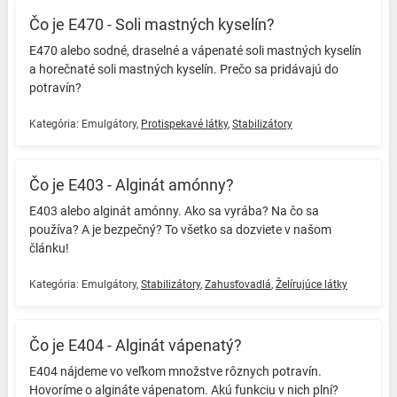
Čo je E470 - Soli mastných kyselín?
E470 alebo sodné, draselné a vápenaté soli mastných kyselín
a horečnaté soli mastných kyselín. Prečo sa pridávajú do
potravín? ️
Kategória:
Emulgátory
,
Protispekavé látky
,
Stabilizátory
Čo je E403 - Alginát amónny?
E403 alebo alginát amónny. Ako sa vyrába? Na čo sa
používa? A je bezpečný? To všetko sa dozviete v našom
článku! ️
Kategória:
Emulgátory
,
Stabilizátory
,
Zahusťovadlá
,
Želírujúce látky
Čo je E404 - Alginát vápenatý?
E404 nájdeme vo veľkom množstve rôznych potravín.
Hovoríme o algináte vápenatom. Akú funkciu v nich plní? ️