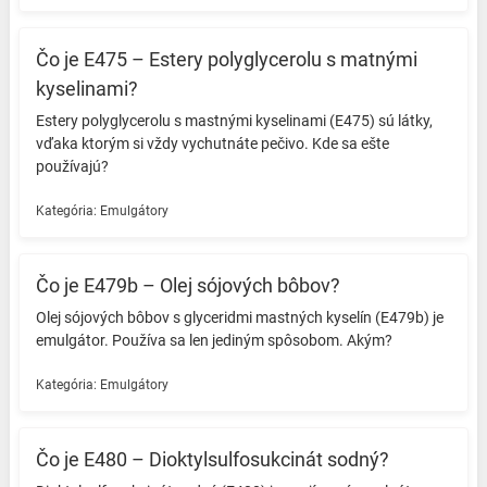
Čo je E475 – Estery polyglycerolu s matnými
kyselinami?
Estery polyglycerolu s mastnými kyselinami (E475) sú látky,
vďaka ktorým si vždy vychutnáte pečivo. Kde sa ešte
používajú? ️
Kategória:
Emulgátory
Čo je E479b – Olej sójových bôbov?
Olej sójových bôbov s glyceridmi mastných kyselín (E479b) je
emulgátor. Používa sa len jediným spôsobom. Akým? ️
Kategória:
Emulgátory
Čo je E480 – Dioktylsulfosukcinát sodný?