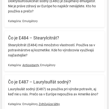
Dioktylsulfosukcinát sodný (E480) je zaujímavý emulgátor.
Nie je práve zdravý av Európe ho najskôr nenájdete. Kto ho
používa a prečo? ️
Kategória:
Emulgátory
Čo je E484 – Stearylcitrát?
Stearylcitrát (E484) má množstvo vlastností. Používa sa v
potravinárstve aj kozmetike. Kde ho výrobcovia využívajú
najčastejšie? ️
Kategória:
Antioxidanty
,
Emulgátory
Čo je E487 – Laurylsulfát sodný?
Laurylsulát sodný (E487) sa používa pri výrobe potravín, aj
keď nie u nás. Prečo sa v Európe nepoužíva av Amerike áno? ️
Kategória:
Emulgátory
,
Zvlhčujúce látky