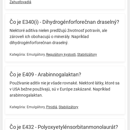
Zahusťovadlá
Čo je E340(i) - Dihydrogénforforečnan draselný?
Niektoré aditíva nielen predlžujú životnosť potravín, ale
zároveň ich obohacujú o minerály. ️Napríklad
dihydrogénforforečnan draselný. ️
Kategória:
Emulgátory
,
Regulátory kyslosti
,
Stabilizátory
Čo je E409 - Arabinnogalaktan?
Používanie aditív nie je všade rovnaké. Niektoré látky, ktoré sa
v USA bežne používajú, sú v Európe zakázané. Napríklad
arabinnogalaktan. ️
Kategória:
Emulgátory
,
Plnidlá
,
Stabilizátory
Čo je E432 - Polyoxyetylénsorbitanmonolaurát?