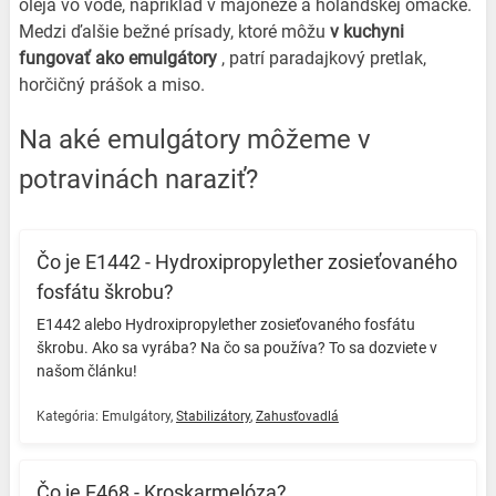
oleja vo vode, napríklad v majonéze a holandskej omáčke.
Medzi ďalšie bežné prísady, ktoré môžu
v kuchyni
fungovať ako emulgátory
, patrí paradajkový pretlak,
horčičný prášok a miso.
Na aké emulgátory môžeme v
potravinách naraziť?
Čo je E1442 - Hydroxipropylether zosieťovaného
fosfátu škrobu?
E1442 alebo Hydroxipropylether zosieťovaného fosfátu
škrobu. Ako sa vyrába? Na čo sa používa? To sa dozviete v
našom článku! ️
Kategória:
Emulgátory
,
Stabilizátory
,
Zahusťovadlá
Čo je E468 - Kroskarmelóza?