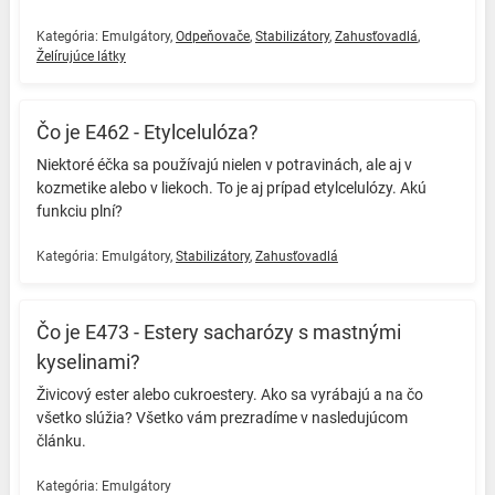
Kategória:
Emulgátory
,
Odpeňovače
,
Stabilizátory
,
Zahusťovadlá
,
Želírujúce látky
Čo je E462 - Etylcelulóza?
Niektoré éčka sa používajú nielen v potravinách, ale aj v
kozmetike alebo v liekoch. To je aj prípad etylcelulózy. Akú
funkciu plní? ️
Kategória:
Emulgátory
,
Stabilizátory
,
Zahusťovadlá
Čo je E473 - Estery sacharózy s mastnými
kyselinami?
Živicový ester alebo cukroestery. Ako sa vyrábajú a na čo
všetko slúžia? Všetko vám prezradíme v nasledujúcom
článku. ️
Kategória:
Emulgátory