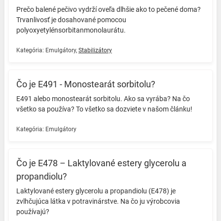
Prečo balené pečivo vydrží oveľa dlhšie ako to pečené doma?
Trvanlivosť je dosahované pomocou
polyoxyetylénsorbitanmonolaurátu. ️️
Kategória:
Emulgátory
,
Stabilizátory
Čo je E491 - Monostearát sorbitolu?
E491 alebo monostearát sorbitolu. Ako sa vyrába? Na čo
všetko sa používa? To všetko sa dozviete v našom článku! ️
Kategória:
Emulgátory
Čo je E478 – Laktylované estery glycerolu a
propandiolu?
Laktylované estery glycerolu a propandiolu (E478) je
zvlhčujúca látka v potravinárstve. Na čo ju výrobcovia
používajú? ️