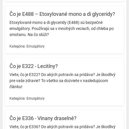
Čo je E488 – Etoxylované mono a di glyceridy?
Etoxylované mono a di glyceridy (E488) sú bezpečné
emulgátory. Používajú sa v mnohých veciach, od chleba po
smotanu. Na čo slúži? ️
Kategória:
Emulgátory
Čo je E322 - Lecitíny?
Viete, čo je E322? Do akých potravín sa pridáva? Je škodlivý
pre vaše zdravie? To všetko sa dozviete v nasledujúcom
článku! ️
Kategória:
Emulgátory
Čo je E336 - Vinany draselné?
Viete, čo je E336? Do akých potravín sa pridáva? Je škodlivý