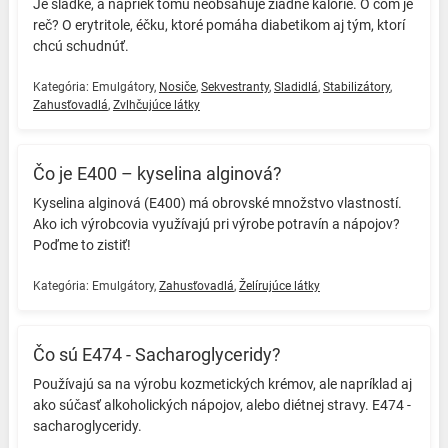
Je sladké, a napriek tomu neobsahuje žiadne kalórie. O čom je
reč? O erytritole, éčku, ktoré pomáha diabetikom aj tým, ktorí
chcú schudnúť. ️
Kategória:
Emulgátory
,
Nosiče
,
Sekvestranty
,
Sladidlá
,
Stabilizátory
,
Zahusťovadlá
,
Zvlhčujúce látky
Čo je E400 – kyselina alginová?
Kyselina alginová (E400) má obrovské množstvo vlastností.
Ako ich výrobcovia využívajú pri výrobe potravín a nápojov?
Poďme to zistiť! ️
Kategória:
Emulgátory
,
Zahusťovadlá
,
Želírujúce látky
Čo sú E474 - Sacharoglyceridy?
Používajú sa na výrobu kozmetických krémov, ale napríklad aj
ako súčasť alkoholických nápojov, alebo diétnej stravy. E474 -
sacharoglyceridy. ️