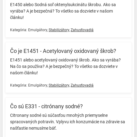
E1450 alebo Sodná soľ oktenylsukcinátu škrobu. Ako sa
vyrába? A je bezpečná? To všetko sa dozviete v našom
článku! ️
Kategória:
Emulgátory
,
Stabilizátory
,
Zahusťovadlá
Čo je E1451 - Acetylovaný oxidovaný škrob?
E1451 alebo acetylovaný oxidovaný škrob. Ako sa vyrába?
Na čo sa používa? A je bezpečný? To všetko sa dozviete v
našom článku! ️
Kategória:
Emulgátory
,
Stabilizátory
,
Zahusťovadlá
Čo sú E331 - citrónany sodné?
Citronany sodné sú súčasťou mnohých priemyselne
spracovaných potravín. Vplyvu ich konzumácie na zdravie sa
našťastie nemusíme báť. ️