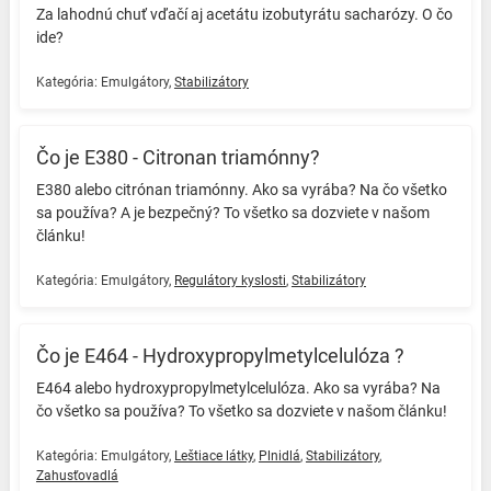
Za lahodnú chuť vďačí aj acetátu izobutyrátu sacharózy. O čo
ide? ️
Kategória:
Emulgátory
,
Stabilizátory
Čo je E380 - Citronan triamónny?
E380 alebo citrónan triamónny. Ako sa vyrába? Na čo všetko
sa používa? A je bezpečný? To všetko sa dozviete v našom
článku! ️
Kategória:
Emulgátory
,
Regulátory kyslosti
,
Stabilizátory
Čo je E464 - Hydroxypropylmetylcelulóza ?
E464 alebo hydroxypropylmetylcelulóza. Ako sa vyrába? Na
čo všetko sa používa? To všetko sa dozviete v našom článku! ️
Kategória:
Emulgátory
,
Leštiace látky
,
Plnidlá
,
Stabilizátory
,
Zahusťovadlá