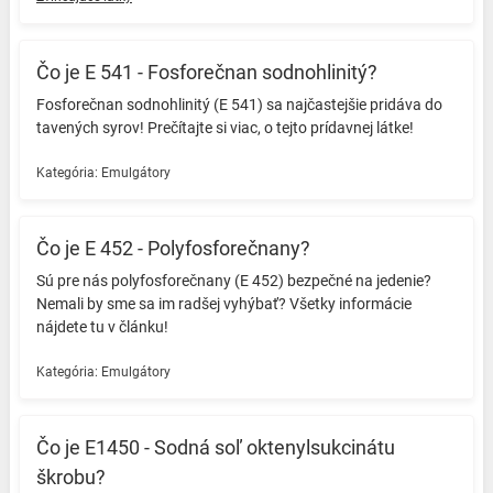
Čo je E 541 - Fosforečnan sodnohlinitý?
Fosforečnan sodnohlinitý (E 541) sa najčastejšie pridáva do
tavených syrov!️ Prečítajte si viac, o tejto prídavnej látke! ️
Kategória:
Emulgátory
Čo je E 452 - Polyfosforečnany?
Sú pre nás polyfosforečnany (E 452) bezpečné na jedenie?
Nemali by sme sa im radšej vyhýbať? Všetky informácie
nájdete tu v článku! ️
Kategória:
Emulgátory
Čo je E1450 - Sodná soľ oktenylsukcinátu
škrobu?