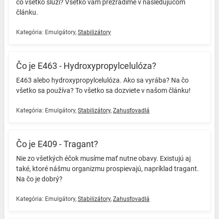
čo všetko slúži? Všetko vám prezradíme v nasledujúcom
článku. ️
Kategória:
Emulgátory
,
Stabilizátory
Čo je E463 - Hydroxypropylcelulóza?
E463 alebo hydroxypropylcelulóza. Ako sa vyrába? Na čo
všetko sa používa? To všetko sa dozviete v našom článku! ️
Kategória:
Emulgátory
,
Stabilizátory
,
Zahusťovadlá
Čo je E409 - Tragant?
Nie zo všetkých éčok musíme mať nutne obavy. Existujú aj
také, ktoré nášmu organizmu prospievajú, napríklad tragant.
Na čo je dobrý? ️
Kategória:
Emulgátory
,
Stabilizátory
,
Zahusťovadlá