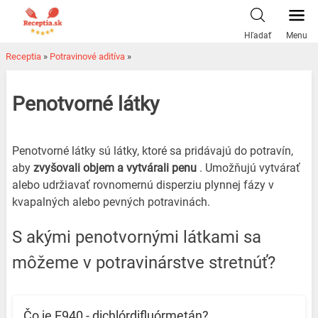
Skip
to
Hľadať
Menu
content
Receptia
»
Potravinové aditíva
»
Penotvorné látky
Penotvorné látky sú látky, ktoré sa pridávajú do potravín,
aby
zvyšovali objem a vytvárali penu
. Umožňujú vytvárať
alebo udržiavať rovnomernú disperziu plynnej fázy v
kvapalných alebo pevných potravinách.
S akými penotvornými látkami sa
môžeme v potravinárstve stretnúť?
Čo je E940 - dichlórdifluórmetán?