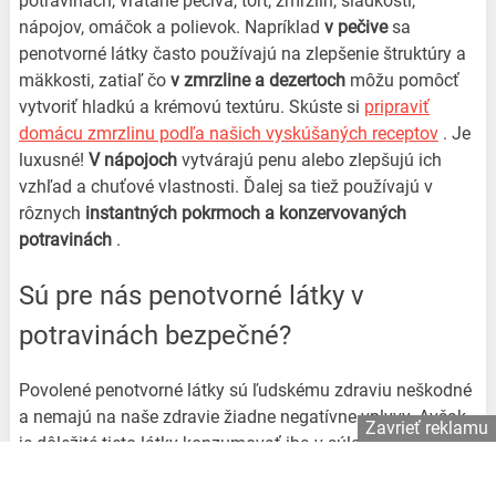
potravinách, vrátane pečiva, tort, zmrzlín, sladkostí,
nápojov, omáčok a polievok. Napríklad
v pečive
sa
penotvorné látky často používajú na zlepšenie štruktúry a
mäkkosti, zatiaľ čo
v zmrzline a dezertoch
môžu pomôcť
vytvoriť hladkú a krémovú textúru. Skúste si
pripraviť
domácu zmrzlinu podľa našich vyskúšaných receptov
. Je
luxusné!
V nápojoch
vytvárajú penu alebo zlepšujú ich
vzhľad a chuťové vlastnosti. Ďalej sa tiež používajú v
rôznych
instantných pokrmoch a konzervovaných
potravinách
.
Sú pre nás penotvorné látky v
potravinách bezpečné?
Povolené penotvorné látky sú ľudskému zdraviu neškodné
a nemajú na naše zdravie žiadne negatívne vplyvy. Avšak
Zavrieť reklamu
je dôležité tieto látky konzumovať iba v súlade s
prípustnými limitmi.