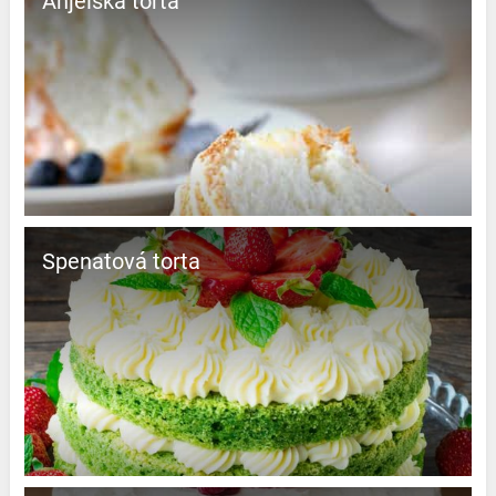
Anjelská torta
Spenatová torta