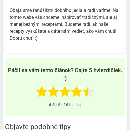
Obaja sme fanúšikmi dobrého jedla a radi varíme. Na
tomto webe vás chceme inšpirovať tradičnými, ale aj
menej bežnými receptami. Budeme radi, ak naše
recepty vyskúšate a dáte nám vedieť, ako vám chutili.
Dobrú chuť! :)
Páčil sa vám tento článok? Dajte 5 hviezdičiek.
:)
4.5
/
5
(
16
hlasů
)
Objavte podobné tipy