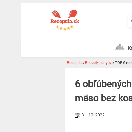
Skip
to
content
K
Receptia
»
Recepty na ryby
»
TOP 6 re
6 obľúbených receptov s pangasom. Vychutnajte si jemné
mäso bez kos
31. 10. 2022