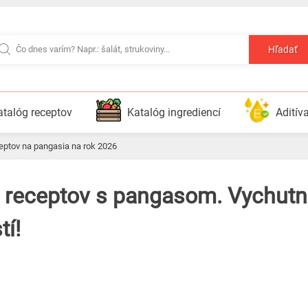
Hľadať
atalóg receptov
Katalóg ingrediencí
Aditív
ceptov na pangasia na rok 2026
tí!