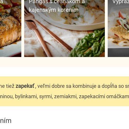
Pangas s cesnakom a
Vyprá
kajenským korením
e tiež
zapekať
, veľmi dobre sa kombinuje a dopĺňa so 
eninou, bylinkami, syrmi, zemiakmi, zapekacími omáčkam
ením