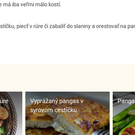
e má iba veľmi málo kostí.
íčku, piecť v rúre či zabaliť do slaniny a orestovať na pan
rúre
Vyprážaný pangas v
Panga
syrovom cestíčku