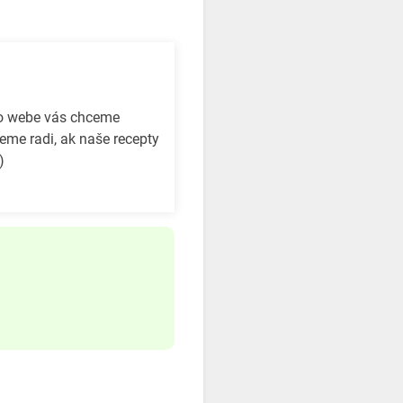
to webe vás chceme
eme radi, ak naše recepty
)