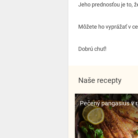
Jeho prednosťou je to, ž
Môžete ho vyprážať v cest
Dobrú chuť!
Naše recepty
Pečený pangasius v 