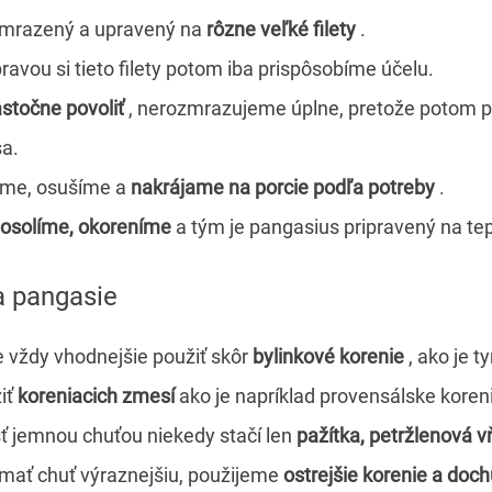
 mrazený a upravený na
rôzne veľké filety
.
avou si tieto filety potom iba prispôsobíme účelu.
astočne povoliť
, nerozmrazujeme úplne, pretože potom pus
sa.
eme, osušíme a
nakrájame na porcie podľa potreby
.
osolíme, okoreníme
a tým je pangasius pripravený na te
a pangasie
 vždy vhodnejšie použiť skôr
bylinkové korenie
, ako je t
iť
koreniacich zmesí
ako je napríklad provensálske koren
šť jemnou chuťou niekedy stačí len
pažítka, petržlenová v
ať chuť výraznejšiu, použijeme
ostrejšie korenie a doc