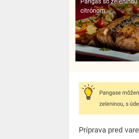
Pangas so zeleninou a
citrónom
Pangase môžem
zeleninou, s úd
Príprava pred var