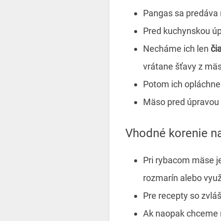
Pangas sa predáva
Pred kuchynskou úpr
Necháme ich len
či
vrátane šťavy z mä
Potom ich opláchn
Mäso pred úpravou
Vhodné korenie n
Pri rybacom mäse je
rozmarín alebo využ
Pre recepty so zvlá
Ak naopak chceme m