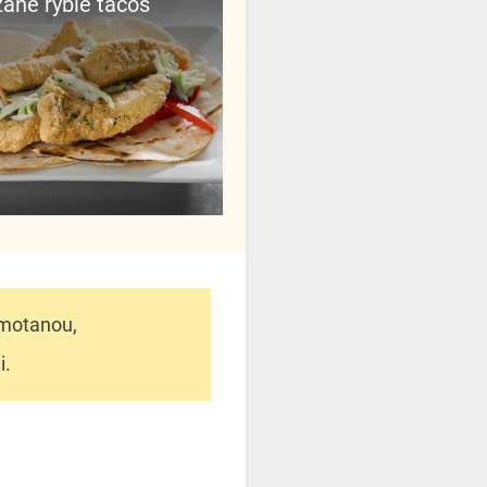
žané rybie tacos
smotanou,
i.