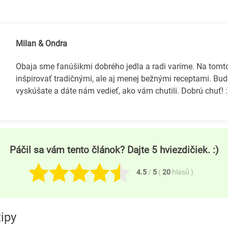
Milan & Ondra
Obaja sme fanúšikmi dobrého jedla a radi varíme. Na tom
inšpirovať tradičnými, ale aj menej bežnými receptami. Bud
vyskúšate a dáte nám vedieť, ako vám chutili. Dobrú chuť! :
Páčil sa vám tento článok? Dajte 5 hviezdičiek. :)
4.5
/
5
(
20
hlasů
)
tipy