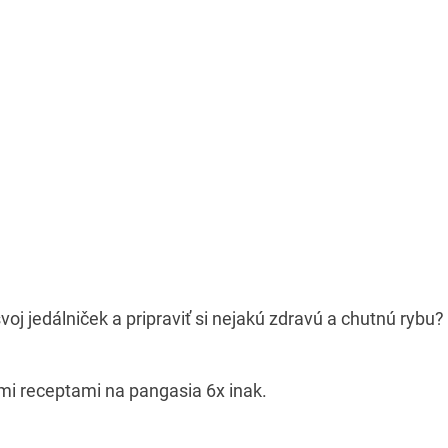
oj jedálniček a pripraviť si nejakú zdravú a chutnú rybu?
imi receptami na pangasia 6x inak.