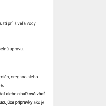
tí príliš veľa vody
pelnú úpravu.
ymián, oregano alebo
ie.
ňať alebo cibuľková vňať.
hucujúce prípravky
ako je