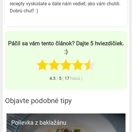
recepty vyskúšate a dáte nám vedieť, ako vám chutili.
Dobrú chuť! :)
Páčil sa vám tento článok? Dajte 5 hviezdičiek.
:)
4.5
/
5
(
17
hlasů
)
Objavte podobné tipy
Polievka z baklažánu