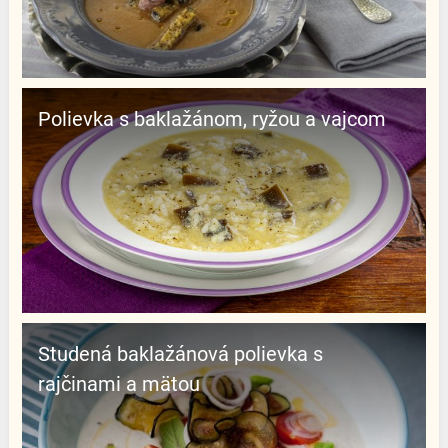
Polievka s baklažánom, ryžou a vajcom
Studená baklažánová polievka s
rajčinami a mätou