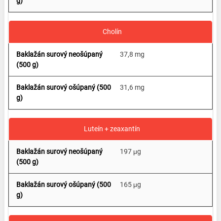
Cholín
37,8 mg
31,6 mg
Luteín + zeaxantín
197 μg
165 μg