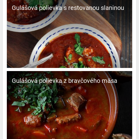
Gulášová polievka s restovanou slaninou
Gulášová polievka z bravčového mäsa