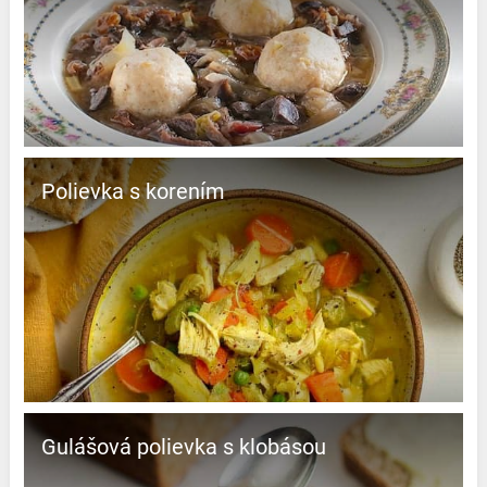
Polievka s korením
Gulášová polievka s klobásou