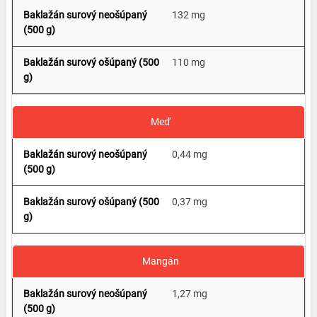
132 mg
110 mg
Meď
0,44 mg
0,37 mg
Mangán
1,27 mg