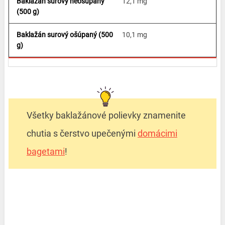
12,1 mg
10,1 mg
Všetky baklažánové polievky znamenite
chutia s čerstvo upečenými
domácimi
bagetami
!