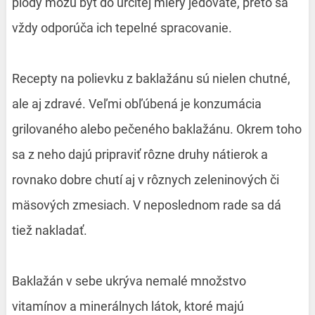
plody môžu byť do určitej miery jedovaté, preto sa
vždy odporúča ich tepelné spracovanie.
Recepty na polievku z baklažánu sú nielen chutné,
ale aj zdravé. Veľmi obľúbená je konzumácia
grilovaného alebo pečeného baklažánu. Okrem toho
sa z neho dajú pripraviť rôzne druhy nátierok a
rovnako dobre chutí aj v rôznych zeleninových či
mäsových zmesiach. V neposlednom rade sa dá
tiež nakladať.
Baklažán v sebe ukrýva nemalé množstvo
vitamínov a minerálnych látok, ktoré majú