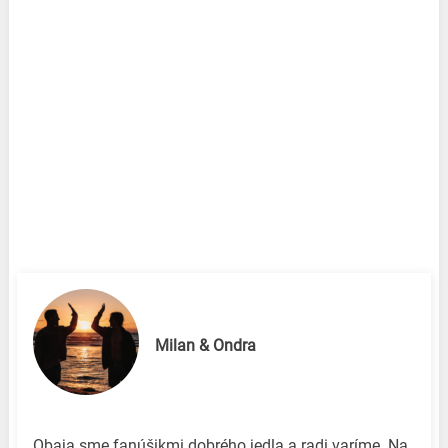
Milan & Ondra
Obaja sme fanúšikmi dobrého jedla a radi varíme. Na