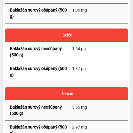
1,06 mg
Selén
1,64 μg
1,37 μg
Niacín
3,56 mg
2,97 mg