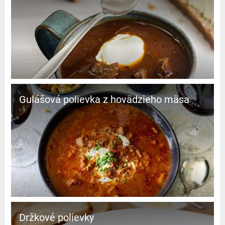
Gulášová polievka z hovädzieho mäsa
Držkové polievky