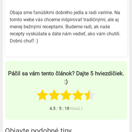
Obaja sme fanúšikmi dobrého jedla a radi varíme. Na
tomto webe vás chceme inšpirovať tradičnými, ale aj
menej bežnými receptami. Budeme radi, ak naše
recepty vyskúšate a dáte nám vedieť, ako vám chutili.
Dobrú chuť! :)
Páčil sa vám tento článok? Dajte 5 hviezdičiek.
:)
4.5
/
5
(
18
hlasů
)
Objavte podobné tipy