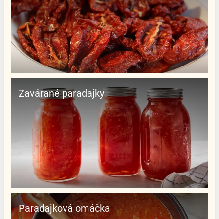
Zavárané paradajky
Paradajková omáčka