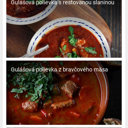
Gulášová polievka s restovanou slaninou
Gulášová polievka z bravčového mäsa