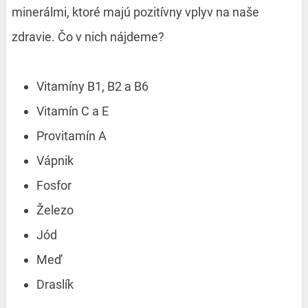
minerálmi, ktoré majú pozitívny vplyv na naše
zdravie. Čo v nich nájdeme?
Vitamíny B1, B2 a B6
Vitamín C a E
Provitamín A
Vápnik
Fosfor
Železo
Jód
Meď
Draslík