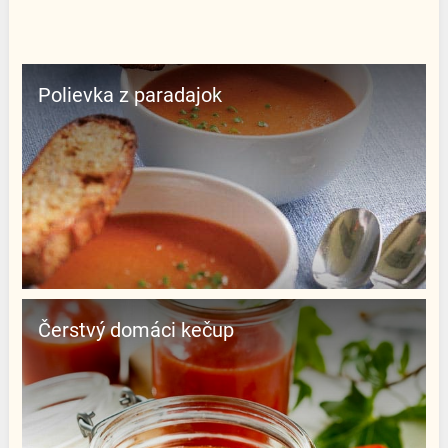
Polievka z paradajok
Čerstvý domáci kečup