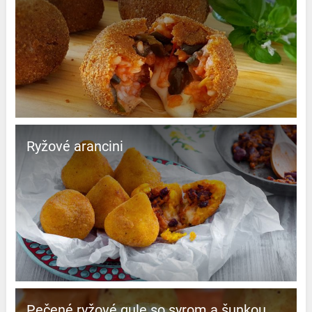
Ryžové arancini
Pečené ryžové gule so syrom a šunkou