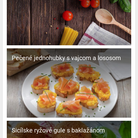
Pečené jednohubky s vajcom a lososom
Sicílske ryžové gule s baklažánom