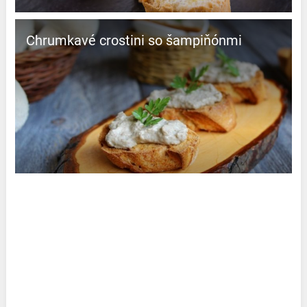
Chrumkavé crostini so šampiňónmi