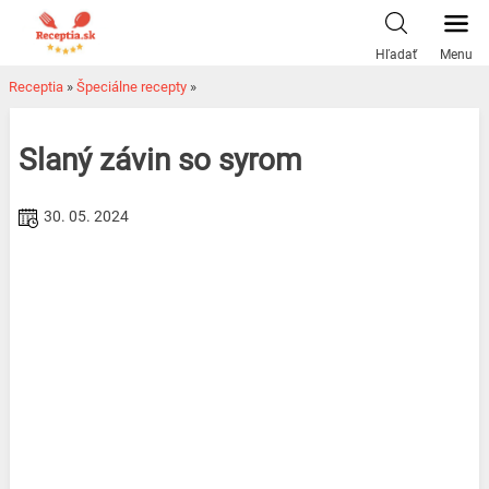
Skip
to
Hľadať
Menu
content
Receptia
»
Špeciálne recepty
»
Slaný závin so syrom
30. 05. 2024