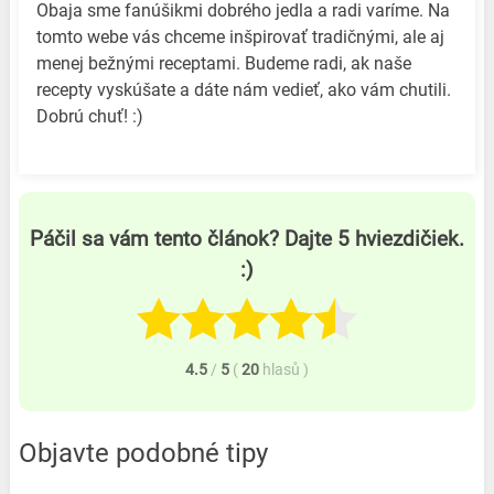
Obaja sme fanúšikmi dobrého jedla a radi varíme. Na
tomto webe vás chceme inšpirovať tradičnými, ale aj
menej bežnými receptami. Budeme radi, ak naše
recepty vyskúšate a dáte nám vedieť, ako vám chutili.
Dobrú chuť! :)
Páčil sa vám tento článok? Dajte 5 hviezdičiek.
:)
4.5
/
5
(
20
hlasů
)
Objavte podobné tipy