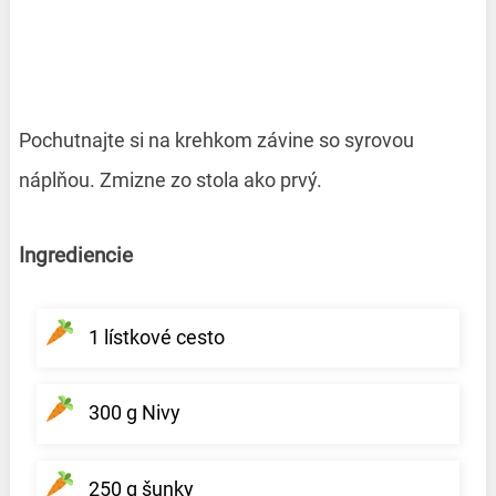
Pochutnajte si na krehkom závine so syrovou
náplňou. Zmizne zo stola ako prvý.
Ingrediencie
1 lístkové cesto
300 g Nivy
250 g šunky