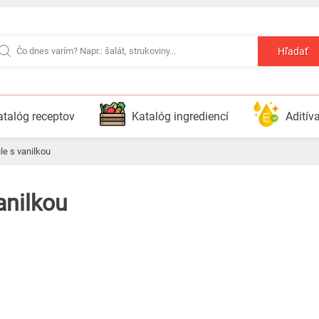
Hľadať
atalóg receptov
Katalóg ingrediencí
Aditív
úle s vanilkou
vanilkou