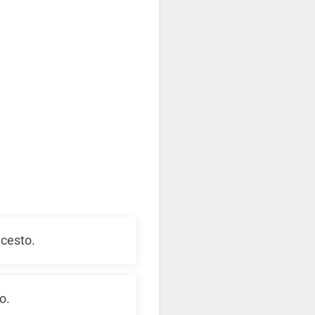
 cesto.
o.