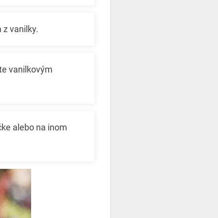
z vanilky.
ňte vanilkovým
čke alebo na inom