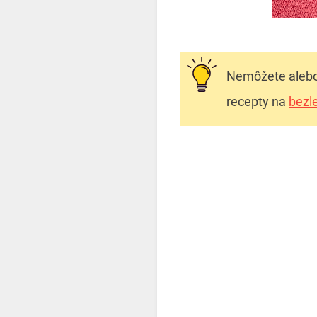
Nemôžete alebo 
recepty na
bezl