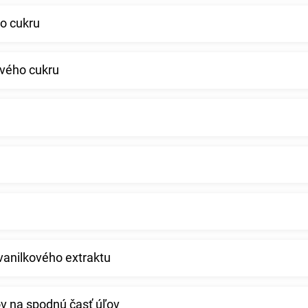
o cukru
ového cukru
 vanilkového extraktu
ov na spodnú časť úľov