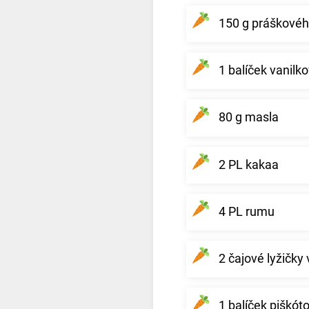
150 g práškovéh
1 balíček vanilk
80 g masla
2 PL kakaa
4 PL rumu
2 čajové lyžičky
1 balíček piškót