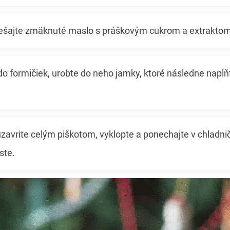
šajte zmäknuté maslo s práškovým cukrom a extraktom 
do formičiek, urobte do neho jamky, ktoré následne napl
zavrite celým piškotom, vyklopte a ponechajte v chladni
ste.