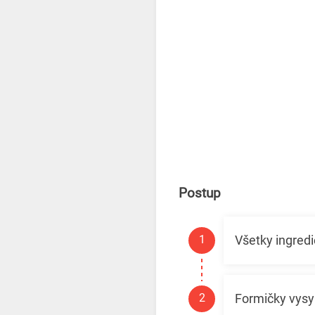
Postup
Všetky ingredi
Formičky vysyp