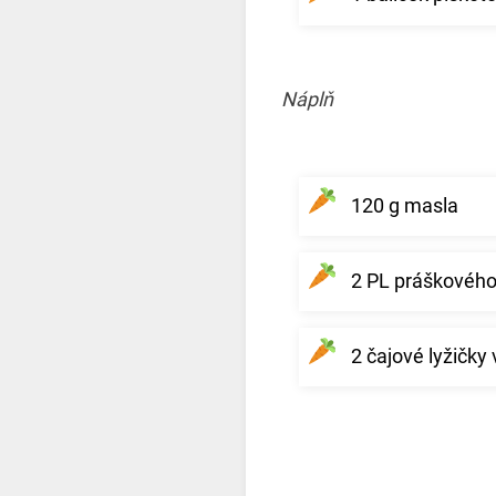
Náplň
120 g masla
2 PL práškového
2 čajové lyžičky