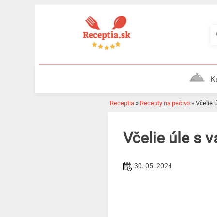
Skip
to
content
K
Receptia
»
Recepty na pečivo
»
Včelie 
Včelie úle s 
30. 05. 2024