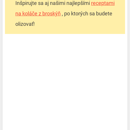
Inšpirujte sa aj našimi najlepšími
receptami
na koláče z broskýň
, po ktorých sa budete
olizovať!