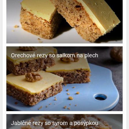
Orechové rezy so salkom na plech
Jablčné rezy so syrom a posýpkou