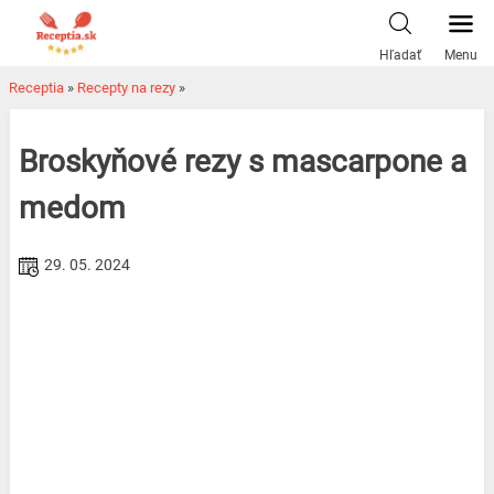
Skip
to
Hľadať
Menu
content
Receptia
»
Recepty na rezy
»
Broskyňové rezy s mascarpone a
medom
29. 05. 2024