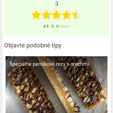
:)
4.5
/
5
(
6
hlasů
)
Objavte podobné tipy
Špeciálne perníkové rezy s orechmi