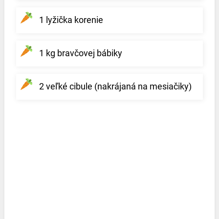
1 lyžička korenie
1 kg bravčovej bábiky
2 veľké cibule (nakrájaná na mesiačiky)