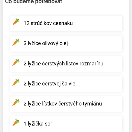
Čo budeme potrebovať
12 strúčikov cesnaku
3 lyžice olivový olej
2 lyžice čerstvých listov rozmarínu
2 lyžice čerstvej šalvie
2 lyžice lístkov čerstvého tymiánu
1 lyžička soľ