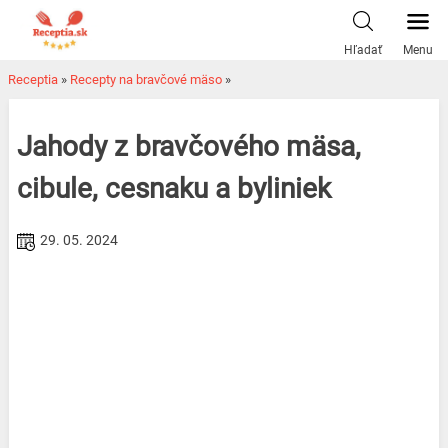
Skip
to
Hľadať
Menu
content
Receptia
»
Recepty na bravčové mäso
»
Jahody z bravčového mäsa,
cibule, cesnaku a byliniek
29. 05. 2024