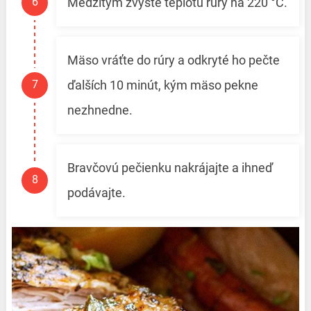
Medzitým zvýšte teplotu rúry na 220 °C.
Mäso vráťte do rúry a odkryté ho pečte
ďalších 10 minút, kým mäso pekne
nezhnedne.
Bravčovú pečienku nakrájajte a ihneď
podávajte.