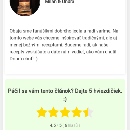
Milan & Ondra
Obaja sme fanúšikmi dobrého jedla a radi varíme. Na
tomto webe vás chceme inšpirovať tradičnými, ale aj
menej bežnými receptami. Budeme radi, ak naše
recepty vyskúšate a dáte nám vedieť, ako vám chutili.
Dobrú chuť! :)
Páčil sa vám tento článok? Dajte 5 hviezdičiek.
:)
4.5
/
5
(
6
hlasů
)