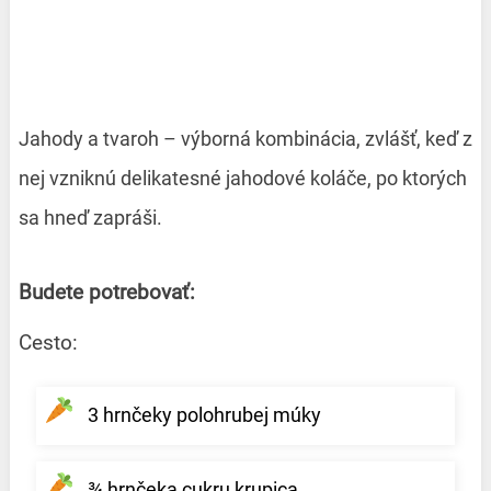
Jahody a tvaroh – výborná kombinácia, zvlášť, keď z
nej vzniknú delikatesné jahodové
koláče, po ktorých
sa hneď zapráši.
Budete potrebovať:
Cesto:
3 hrnčeky polohrubej múky
¾ hrnčeka cukru krupica