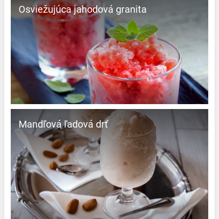
Osviežujúca jahodová granita
Mandľová ľadová drť