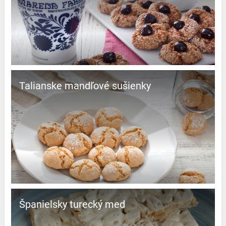
Talianske mandľové sušienky
španielsky turecký med