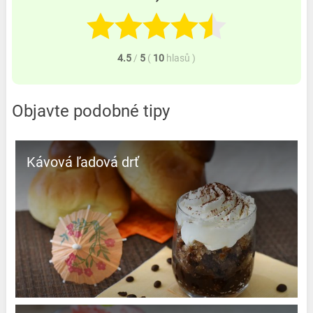
4.5
/
5
(
10
hlasů
)
Objavte podobné tipy
Kávová ľadová drť