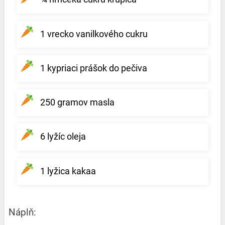
1 vrecko vanilkového cukru
1 kypriaci prášok do pečiva
250 gramov masla
6 lyžíc oleja
1 lyžica kakaa
Náplň: