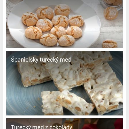
španielsky turecký med
Turecký med z čokolády