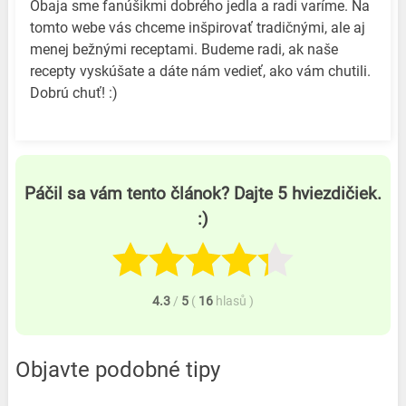
Obaja sme fanúšikmi dobrého jedla a radi varíme. Na
tomto webe vás chceme inšpirovať tradičnými, ale aj
menej bežnými receptami. Budeme radi, ak naše
recepty vyskúšate a dáte nám vedieť, ako vám chutili.
Dobrú chuť! :)
Páčil sa vám tento článok? Dajte 5 hviezdičiek.
:)
4.3
/
5
(
16
hlasů
)
Objavte podobné tipy