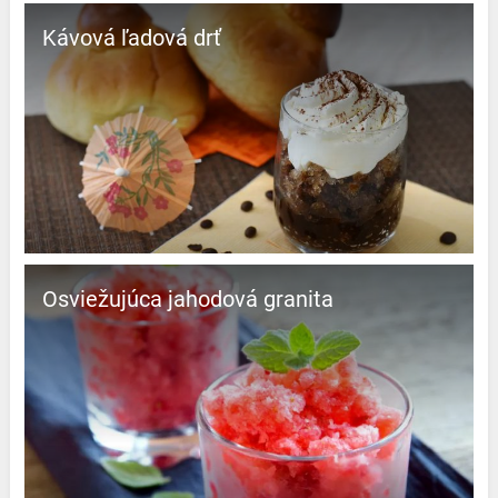
Kávová ľadová drť
Osviežujúca jahodová granita