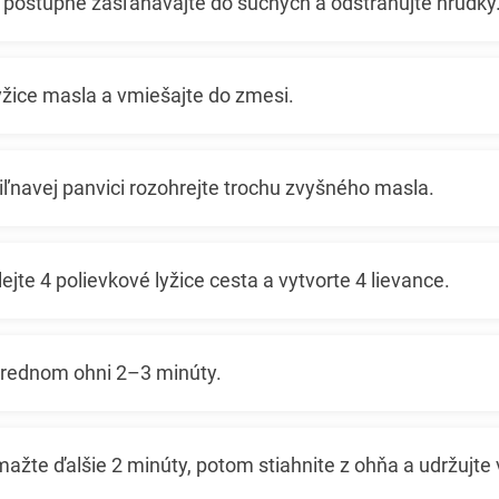
 postupne zašľahávajte do suchých a odstraňujte hrudky
yžice masla a vmiešajte do zmesi.
iľnavej panvici rozohrejte trochu zvyšného masla.
ejte 4 polievkové lyžice cesta a vytvorte 4 lievance.
rednom ohni 2–3 minúty.
mažte ďalšie 2 minúty, potom stiahnite z ohňa a udržujte 