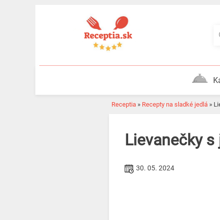
Skip
to
content
K
Receptia
»
Recepty na sladké jedlá
»
L
Lievanečky 
30. 05. 2024