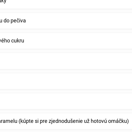
úky
ku do pečiva
vého cukru
ramelu (kúpte si pre zjednodušenie už hotovú omáčku)