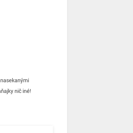
a nasekanými
ajky nič iné!