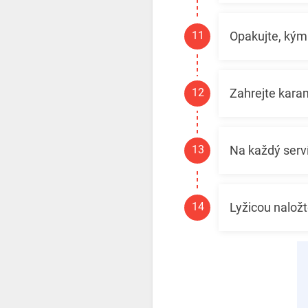
Opakujte, kým 
Zahrejte kara
Na každý serví
Lyžicou nalož