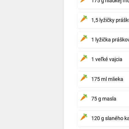
175 g hladkej m
1,5 lyžičky práš
1 lyžička práško
1 veľké vajcia
175 ml mlieka
75 g masla
120 g slaného ka