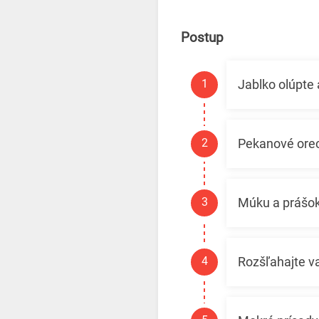
Postup
Jablko olúpte 
Pekanové orec
Múku a prášok
Rozšľahajte va