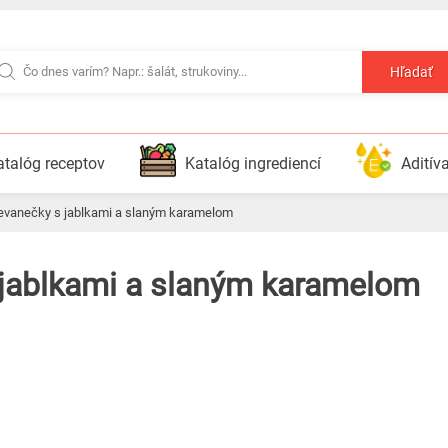
Hľadať
atalóg receptov
Katalóg ingrediencí
Aditív
ievanečky s jablkami a slaným karamelom
s jablkami a slaným karamelom