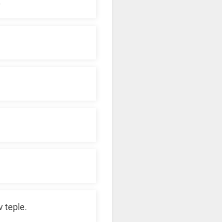
.
v teple.