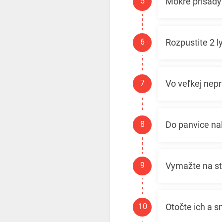
Mokré prísady
Rozpustite 2 l
Vo veľkej nepr
Do panvice nal
Vymažte na st
Otočte ich a s