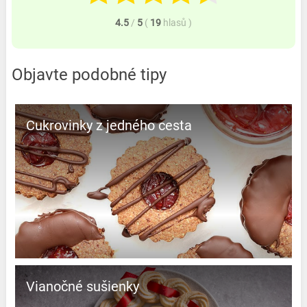
4.5
/
5
(
19
hlasů
)
Objavte podobné tipy
Cukrovinky z jedného cesta
Vianočné sušienky