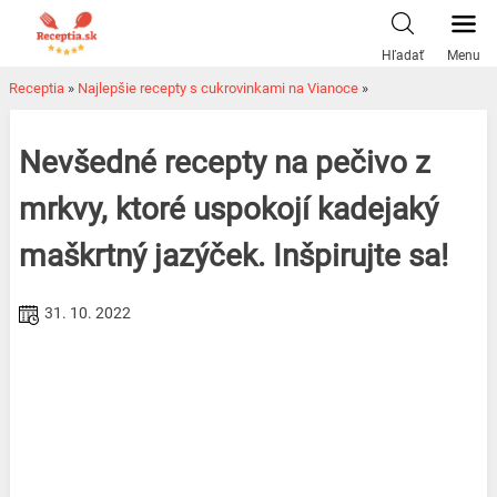
Skip
to
Hľadať
Menu
content
Receptia
»
Najlepšie recepty s cukrovinkami na Vianoce
»
Nevšedné recepty na pečivo z
mrkvy, ktoré uspokojí kadejaký
maškrtný jazýček. Inšpirujte sa!
31. 10. 2022