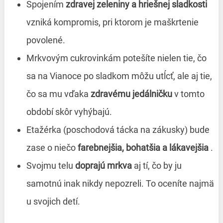
Spojením
zdravej zeleniny a hriešnej sladkosti
vzniká kompromis, pri ktorom je maškrtenie
povolené.
Mrkvovým cukrovinkám potešíte nielen tie, čo
sa na Vianoce po sladkom môžu utĺcť, ale aj tie,
čo sa mu vďaka
zdravému jedálničku
v tomto
období skôr vyhýbajú.
Etažérka (poschodová tácka na zákusky) bude
zase o niečo
farebnejšia, bohatšia a lákavejšia
.
Svojmu telu
doprajú mrkva
aj tí, čo by ju
samotnú inak nikdy nepozreli. To oceníte najmä
u svojich detí.