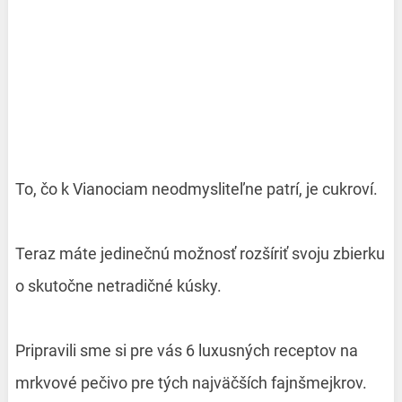
To, čo k Vianociam neodmysliteľne patrí, je cukroví.
Teraz máte jedinečnú možnosť rozšíriť svoju zbierku
o skutočne netradičné kúsky.
Pripravili sme si pre vás 6 luxusných receptov na
mrkvové pečivo pre tých najväčších fajnšmejkrov.