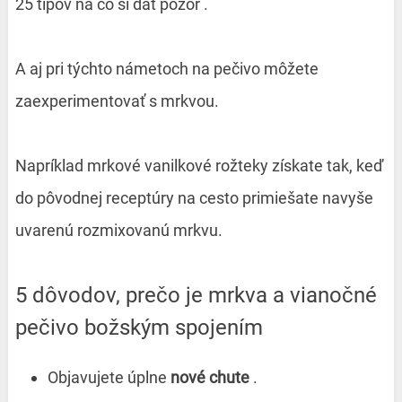
25 tipov na čo si dať pozor .
A aj pri týchto námetoch na pečivo môžete
zaexperimentovať s mrkvou.
Napríklad mrkové vanilkové rožteky získate tak, keď
do pôvodnej receptúry na cesto primiešate navyše
uvarenú rozmixovanú mrkvu.
5 dôvodov, prečo je mrkva a vianočné
pečivo božským spojením
Objavujete úplne
nové chute
.