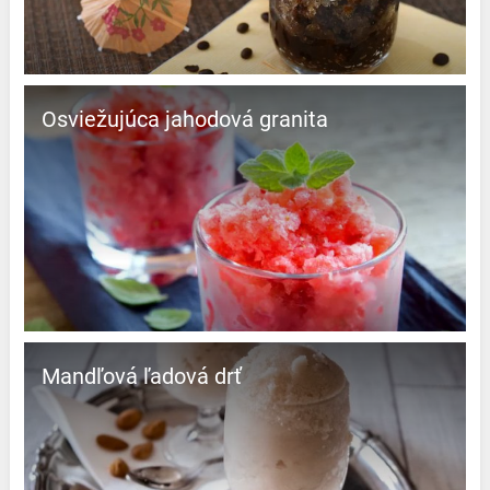
Osviežujúca jahodová granita
Mandľová ľadová drť