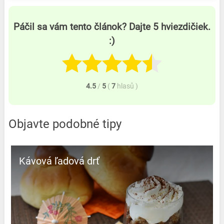
Páčil sa vám tento článok? Dajte 5 hviezdičiek.
:)
4.5
/
5
(
7
hlasů
)
Objavte podobné tipy
Kávová ľadová drť