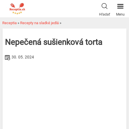
Skip
to
Hľadať
Menu
content
Receptia
»
Recepty na sladké jedlá
»
Nepečená sušienková torta
30. 05. 2024