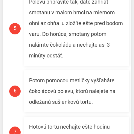
Polevu pripravíte tak, dáte zahriať
smotanu v malom hrnci na miernom
ohni az ohňa ju zložíte ešte pred bodom
varu. Do horúcej smotany potom
nalámte čokoládu a nechajte asi 3
minúty odstáť.
Potom pomocou metličky vyšľaháte
čokoládovú polevu, ktorú nalejete na
odležanú sušienkovú tortu.
Hotovú tortu nechajte ešte hodinu