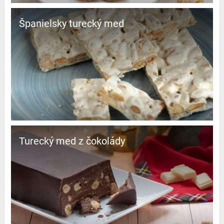
španielsky turecký med
Turecký med z čokolády