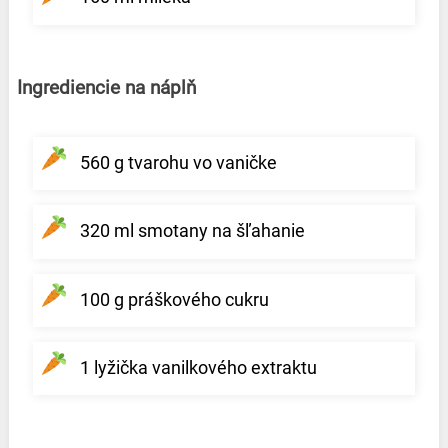
Ingrediencie na náplň
560 g tvarohu vo vaničke
320 ml smotany na šľahanie
100 g práškového cukru
1 lyžička vanilkového extraktu