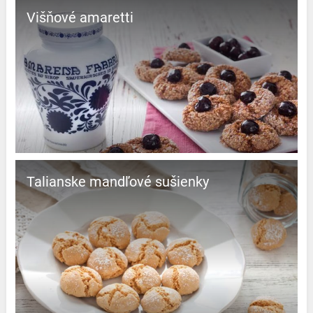
Višňové amaretti
Talianske mandľové sušienky